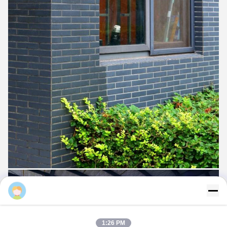
gracexu
1:26 PM