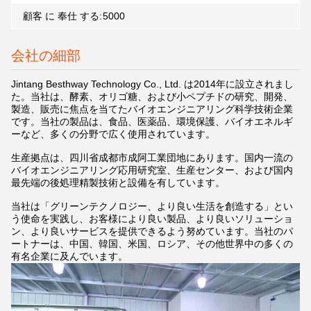
顧客 に 奉仕 する:
5000
会社の細部
Jintang Besthway Technology Co., Ltd. は2014年に設立されまし
た。当社は、酵素、オリゴ糖、および小ペプチドの研究、開発、
製造、販売に焦点を当てたバイオエンジニアリング科学技術企業
です。当社の製品は、食品、医薬品、環境保護、バイオエネルギ
ーなど、多くの分野で広く使用されています。
生産拠点は、四川省成都市成阿工業団地にあります。国内一流の
バイオエンジニアリング応用研究室、生産センター、および国内
最先端の後処理精製技術と設備を有しています。
当社は「グリーンテクノロジー、より良い生活を創造する」とい
う使命を実践し、お客様により良い製品、より良いソリューショ
ン、より良いサービスを提供できるよう努めています。当社のパ
ートナーは、中国、韓国、米国、ロシア、その他世界中の多くの
有名企業に及んでいます。