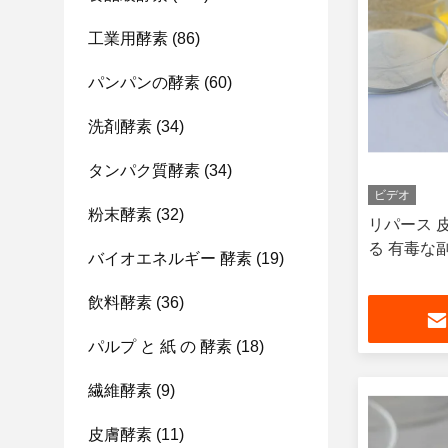
工業用酵素
(86)
パンパンの酵素
(60)
洗剤酵素
(34)
タンパク質酵素
(34)
ビデオ
粉末酵素
(32)
リパース 
る 有毒な
バイオエネルギー 酵素
(19)
飲料酵素
(36)
パルプ と 紙 の 酵素
(18)
繊維酵素
(9)
皮膚酵素
(11)