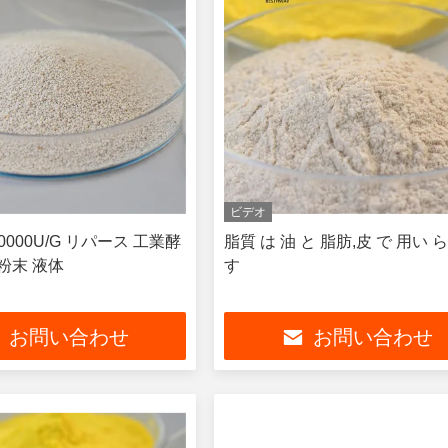
ビデオ
800000U/G リパース 工業酵
脂質 は 油 と 脂肪,皮 で 用い 
 粉末 液体
す
お問い合わせ
お問い合わせ