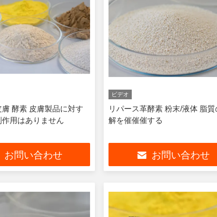
ビデオ
皮膚 酵素 皮膚製品に対す
リパース革酵素 粉末/液体 脂
副作用はありません
解を催催催する
お問い合わせ
お問い合わせ