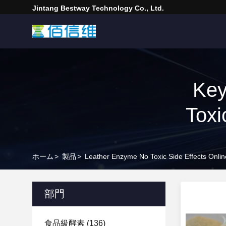
Jintang Bestway Technology Co., Ltd.
Key
Toxi
ホーム
>
製品
>
Leather Enzyme No Toxic Side Effects Onli
部門
食品級酵素
(136)