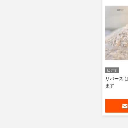
ビデオ
リパース は
ます