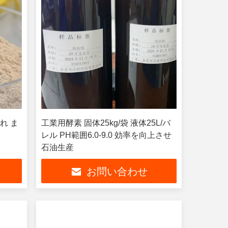
られ ま
工業用酵素 固体25kg/袋 液体25L/バ
レル PH範囲6.0-9.0 効率を向上させ
石油生産
お問い合わせ