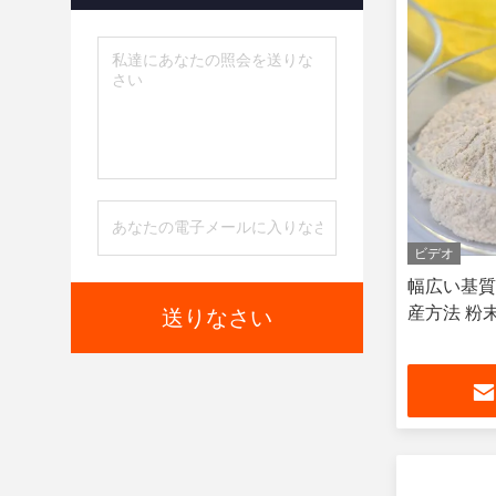
ビデオ
幅広い基質
産方法 粉末
送りなさい