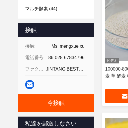
マルチ酵素
(44)
接触
接触:
Ms. mengxue xu
電話番号:
86-028-67834796
ビデオ
ファクシミリ:
JINTANG BESTWAY TECHNOLOGY CO
100000-
素 革 酵素
今接触
私達を郵送しなさい