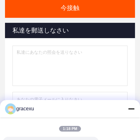
今接触
私達を郵送しなさい
gracexu
送りなさい
1:18 PM