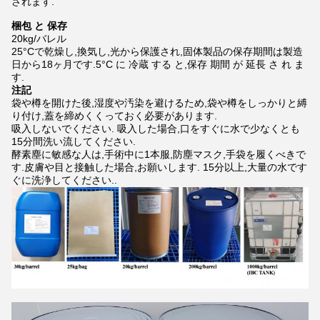
されます.
梱包 と 保存
20kg/バレル
25°Cで乾燥し,換気し,光から保護され,固体製品の保存期間は製造
日から18ヶ月です.5°C に 冷蔵 する と,保存 期間 が 延長 さ れ ま
す.
注記
袋や樽を開けた後,湿度や汚染を避けるため,袋や樽をしっかりと縛
り付け,蓋を締めくくっておく必要があります.
吸入しないでください. 吸入した場合,口をすぐに水で少なくとも
15分間洗い流してください.
酵素塵に敏感な人は,手術中に1本服,防塵マスク,手袋を履くべきで
す.皮膚や目と接触した場合,お願いします. 15分以上,大量の水です
ぐに洗浄してください..