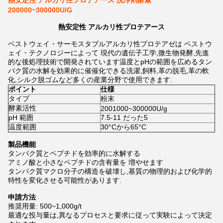
熱安定性 アルカリ性プロテアース 洗浄剤酵素
200000~300000U/G
熱安定性 アルカリ性プロテアース
ベストウェイ・サーモスタブルアルカリ性プロテアゼは ベストウ
ェイ・テクノロジーによって 現代の遺伝子工学,微生物発酵,先進
的な後処理技術で開発されています温度とpHの範囲を広めるタン
パク質の水解を効果的に催催化できる洗濯,飼料,革の脱毛,革の軟
化,シルク脱ゴムなど多くの産業分野で使用できます.
ポイント
仕様
タイプ
粉末
酵素活性
2001000~300000U/g
pH 範囲
7.5-11 だった5
温度範囲
30°Cから65°C
製品機能
タンパク質とペプチドを効率的に水解する
アミノ酸と小さなペプチドの含有量を 増やせます
タンパク質マクロ分子の構造を破壊し,基質の物理的および化学的
特性を変化させる可能性があります.
申請方法
推奨用量: 500~1,000g/t
最適な投与量は,異なるプロセスと要求に従って実験によって決定