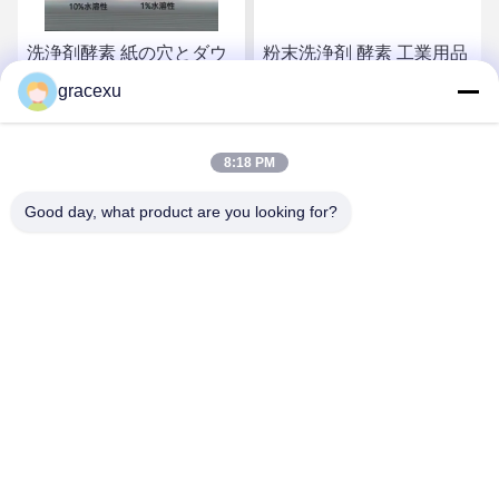
洗浄剤酵素 紙の穴とダウ
粉末洗浄剤 酵素 工業用品
ンタイムを減らす 清掃 45
類別注意 吸入を避ける
gracexu
分以上 作用時間
お問い合わせ
お問い合わせ
8:18 PM
Good day, what product are you looking for?
Jintang Bestway Technology Co., Ltd.
gracexu119@163.com
86-028-67834796
1#ビル18・24#ジンレ道路 チェンドゥ・アバ工業集中開発
区 チェンドゥ・シチュアン,中国