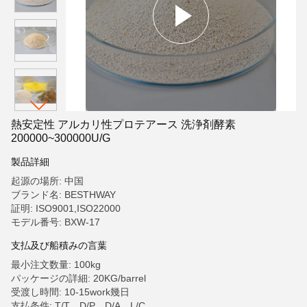
熱安定性 アルカリ性プロテアース 洗浄剤酵素
200000~300000U/G
製品詳細
起源の場所: 中国
ブランド名: BESTHWAY
証明: ISO9001,ISO22000
モデル番号: BXW-17
支払及び船積みの言葉
最小注文数量: 100kg
パッケージの詳細: 20KG/barrel
受渡し時間: 10-15work幾日
支払条件: T/T、D/P、D/A、L/C