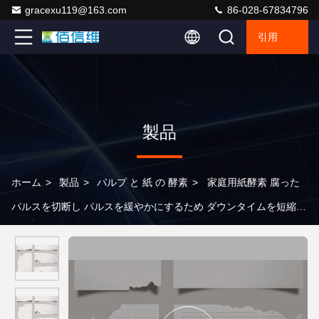
gracexu119@163.com
86-028-67834796
引用
製品
ホーム
>
製品
>
パルプ と 紙 の 酵素
>
家庭用紙酵素 腐った
パルスを切断し パルスを緩やかにするため ダウンタイムを短縮す
る