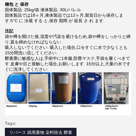
梱包 と 保存
固体製品: 25kg/袋 液体製品: 30L/バレル
固体製品では18ヶ月,液体製品では12ヶ月,製造日から保存しま
す.5°C に 冷蔵 する と,保存 期間 が 延長 さ れ ます.
注記
袋や樽を開けた後,湿度や汚染を避けるため,袋や樽をしっかりと縛
り,蓋を締めなければならない.
吸入しないでください. 吸入した場合,口をすぐに水で少なくとも
15分間洗い流してください.
酵素塵に敏感な人は,手術中に1本服,防塵マスク,手袋を履くべきで
す.皮膚や目と接触した場合,お願いします. 15分以上,大量の水です
ぐに洗浄してください.
Tags:
リパース 紙廃棄物 染料除去 酵素