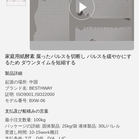
家庭用紙酵素 腐ったパルスを切断し パルスを緩やかにす
るため ダウンタイムを短縮する
製品詳細
起源の場所: 中国
ブランド名: BESTHWAY
証明: ISO9001,ISO22000
モデル番号: BXW-06
支払及び船積みの言葉
最小注文数量: 100kg
パッケージの詳細: 固体製品: 25kg/袋 液体製品: 30L/バレル
受渡し時間: 10-15work幾日
支払条件: T/T、D/P、D/A、L/C