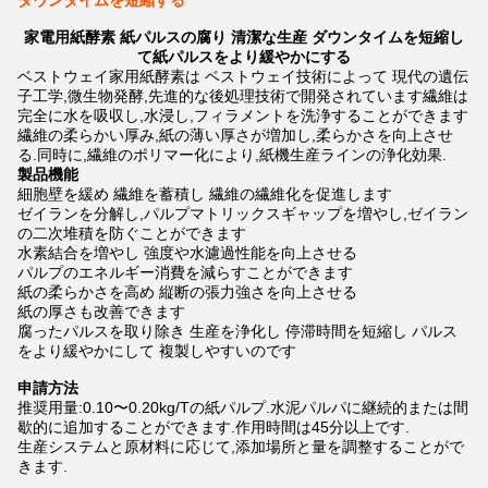
ダウンタイムを短縮する
家電用紙酵素 紙パルスの腐り 清潔な生産 ダウンタイムを短縮し
て紙パルスをより緩やかにする
ベストウェイ家用紙酵素は ベストウェイ技術によって 現代の遺伝
子工学,微生物発酵,先進的な後処理技術で開発されています繊維は
完全に水を吸収し,水浸し,フィラメントを洗浄することができます
繊維の柔らかい厚み,紙の薄い厚さが増加し,柔らかさを向上させ
る.同時に,繊維のポリマー化により,紙機生産ラインの浄化効果.
製品機能
細胞壁を緩め 繊維を蓄積し 繊維の繊維化を促進します
ゼイランを分解し,パルプマトリックスギャップを増やし,ゼイラン
の二次堆積を防ぐことができます
水素結合を増やし 強度や水濾過性能を向上させる
パルプのエネルギー消費を減らすことができます
紙の柔らかさを高め 縦断の張力強さを向上させる
紙の厚さも改善できます
腐ったパルスを取り除き 生産を浄化し 停滞時間を短縮し パルス
をより緩やかにして 複製しやすいのです
申請方法
推奨用量:0.10〜0.20kg/Tの紙パルプ.水泥パルパに継続的または間
歇的に追加することができます.作用時間は45分以上です.
生産システムと原材料に応じて,添加場所と量を調整することがで
きます.