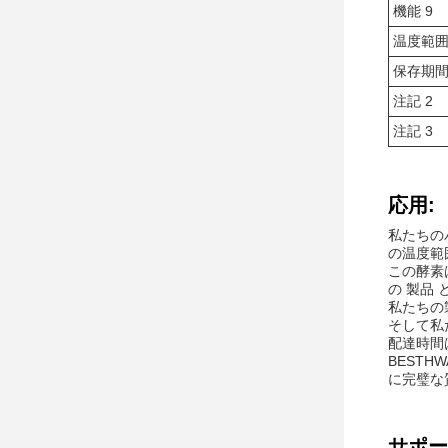
機能 9
温度範
保存期
注記 2
注記 3
応用:
私たちのパ
の温度範
この酵素
の 製品 
私たちの
そして私た
配達時間
BESTH
に完璧な
サポー