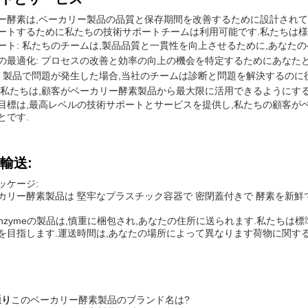
ー酵素は,ベーカリー製品の品質と保存期間を改善するために設計されて
ートするために私たちの技術サポートチームは利用可能です.私たちは様
ート: 私たちのチームは,製品品質と一貫性を向上させるために,あなた
の最適化: プロセスの改善と効率の向上の機会を特定するためにあなた
: 製品で問題が発生した場合,当社のチームは診断と問題を解決するのに
:私たちは,顧客がベーカリー酵素製品から最大限に活用できるようにす
目標は,最高レベルの技術サポートとサービスを提供し,私たちの顧客が
とです.
輸送:
ッケージ:
カリー酵素製品は 堅牢なプラスチック容器で 密閉蓋付きで 酵素を新鮮
y Enzymeの製品は,慎重に梱包され,あなたの住所に送られます.私たちは
を目指します.運送時間は,あなたの場所によって異なります荷物に関す
通り
このベーカリー酵素製品のブランド名は?