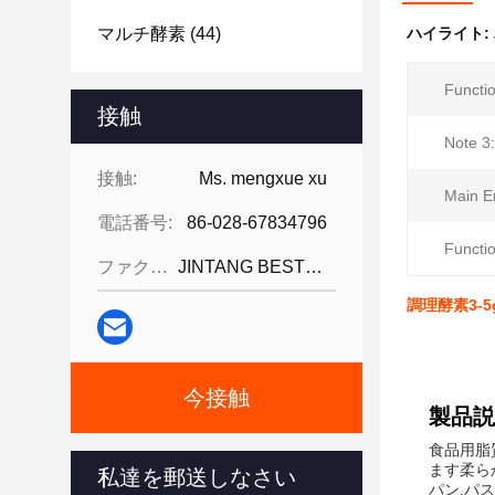
マルチ酵素
(44)
ハイライト:
Functio
接触
Note 3:
接触:
Ms. mengxue xu
Main E
電話番号:
86-028-67834796
Functio
ファクシミリ:
JINTANG BESTWAY TECHNOLOGY CO
調理酵素3-
今接触
製品説
食品用脂
ます柔ら
私達を郵送しなさい
パン,パ