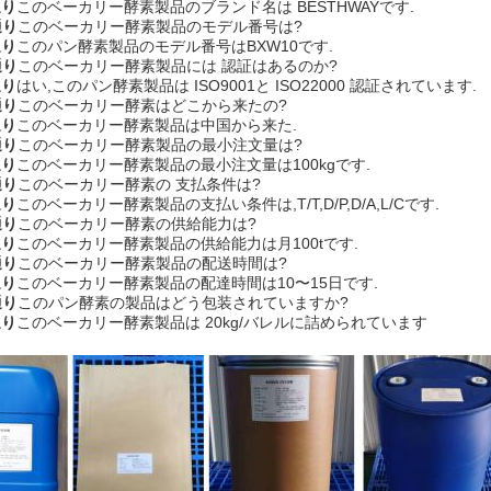
通り
このベーカリー酵素製品のブランド名は BESTHWAYです.
通り
このベーカリー酵素製品のモデル番号は?
通り
このパン酵素製品のモデル番号はBXW10です.
通り
このベーカリー酵素製品には 認証はあるのか?
通り
はい,このパン酵素製品は ISO9001と ISO22000 認証されています.
通り
このベーカリー酵素はどこから来たの?
通り
このベーカリー酵素製品は中国から来た.
通り
このベーカリー酵素製品の最小注文量は?
通り
このベーカリー酵素製品の最小注文量は100kgです.
通り
このベーカリー酵素の 支払条件は?
通り
このベーカリー酵素製品の支払い条件は,T/T,D/P,D/A,L/Cです.
通り
このベーカリー酵素の供給能力は?
通り
このベーカリー酵素製品の供給能力は月100tです.
通り
このベーカリー酵素製品の配送時間は?
通り
このベーカリー酵素製品の配達時間は10〜15日です.
通り
このパン酵素の製品はどう包装されていますか?
通り
このベーカリー酵素製品は 20kg/バレルに詰められています