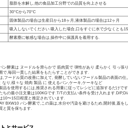
脂肪を水解し,他の食品加工分野での品質を向上させる
囲
30°Cから70°C
間
固体製品の場合は生産日から18ヶ月,液体製品の場合は12ヶ月
吸入しないでください.吸入した場合,口をすぐに水で少なくとも1
酵素塵に敏感な場合は,操作中に保護具を着用する.
ン酵素は ヌードルを滑らかで 筋肉質で 弾性があり 柔らかく 引っ張りに耐
囲で,毎回一貫した結果をもたらすことができます.
は,フードル質の改善に加えて, 発酵していないフードル製品の表面の仕上げ
と なり,様々な 焼肉 製品 に 使えるパン,ケーキ,ケーキなど
製品を使用するには,推奨される用量に従ってレシピに追加するだけです.私
ちの最小注文量は100KGです.T/Tの支払い条件を受け入れます.D/P,D/
は10〜15日程度と推定されています.
WAY BXW10 パン酵素で,この薬は,水分や汚染を避けるため,開封後,
質と質を保ちます.
トとサービス