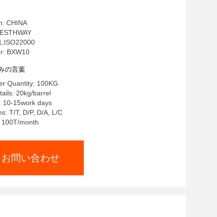
in: CHINA
ESTHWAY
,ISO22000
r: BXW10
みの言葉
r Quantity: 100KG
ails: 20kg/barrel
: 10-15work days
: T/T, D/P, D/A, L/C
y: 100T/month
お問い合わせ