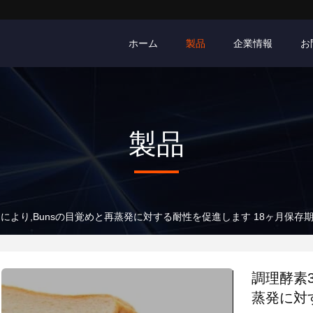
ホーム
製品
企業情報
お
製品
使用により,Bunsの目覚めと再蒸発に対する耐性を促進します 18ヶ月保存
調理酵素3
蒸発に対