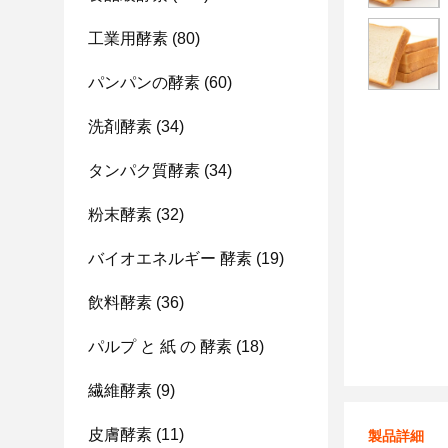
工業用酵素
(80)
パンパンの酵素
(60)
洗剤酵素
(34)
タンパク質酵素
(34)
粉末酵素
(32)
バイオエネルギー 酵素
(19)
飲料酵素
(36)
パルプ と 紙 の 酵素
(18)
繊維酵素
(9)
皮膚酵素
(11)
製品詳細