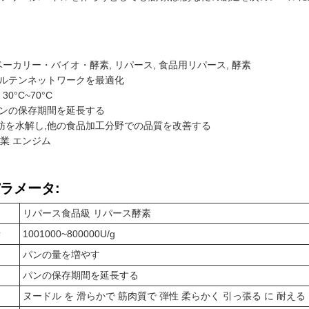
ベーカリー・バイオ・酵素, リパース, 食品用リパース, 酵素
 グルテンネットワークを最適化
30°C~70°C
 パンの保存期間を延長する
脂肪を水解し,他の食品加工分野での品質を改善する
ン業 エンジム
ラメータ:
リパース食品級 リパース酵素
素
1001000~800000U/g
パンの量を増やす
パンの保存期間を延長する
ヌードル を 滑らかで 筋肉質で 弾性 柔らかく 引っ張る に 耐える 