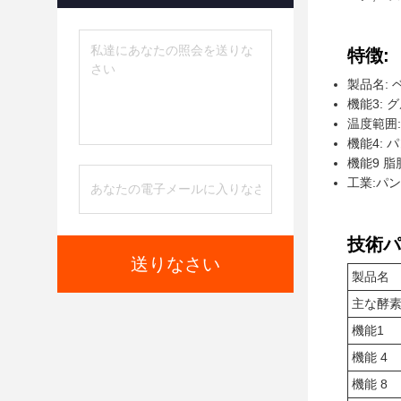
特徴:
製品名: 
機能3:
温度範囲: 
機能4:
機能9 
工業:パ
技術パ
送りなさい
製品名
主な酵
機能1
機能 4
機能 8