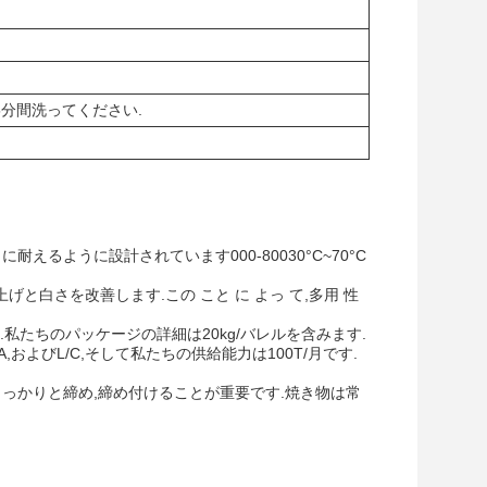
5分間洗ってください.
えるように設計されています000-80030°C~70°C
と白さを改善します.この こと に よっ て,多用 性
たちのパッケージの詳細は20kg/バレルを含みます.
A,およびL/C,そして私たちの供給能力は100T/月です.
蓋をしっかりと締め,締め付けることが重要です.焼き物は常