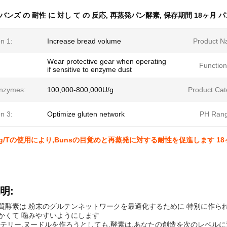
バンズ の 耐性 に 対し て の 反応
,
再蒸発パン酵素
,
保存期間 18ヶ月 
n 1:
Increase bread volume
Product N
Wear protective gear when operating
Function
if sensitive to enzyme dust
nzymes:
100,000-800,000U/g
Product Cat
n 3:
Optimize gluten network
PH Rang
5g/Tの使用により,Bunsの目覚めと再蒸発に対する耐性を促進します 1
明:
質酵素は 粉末のグルテンネットワークを最適化するために 特別に作ら
かくて 噛みやすいようにします
ステリー,ヌードルを作ろうとしても,酵素は,あなたの創造を次のレベルに