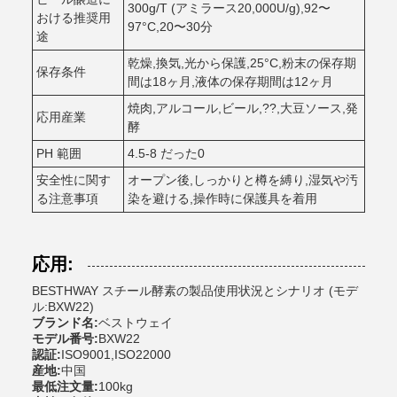
300g/T (アミラース20,000U/g),92〜
おける推奨用
97°C,20〜30分
途
乾燥,換気,光から保護,25°C,粉末の保存期
保存条件
間は18ヶ月,液体の保存期間は12ヶ月
焼肉,アルコール,ビール,??,大豆ソース,発
応用産業
酵
PH 範囲
4.5-8 だった0
安全性に関す
オープン後,しっかりと樽を縛り,湿気や汚
る注意事項
染を避ける,操作時に保護具を着用
応用:
BESTHWAY スチール酵素の製品使用状況とシナリオ (モデ
ル:BXW22)
ブランド名:
ベストウェイ
モデル番号:
BXW22
認証:
ISO9001,ISO22000
産地:
中国
最低注文量:
100kg