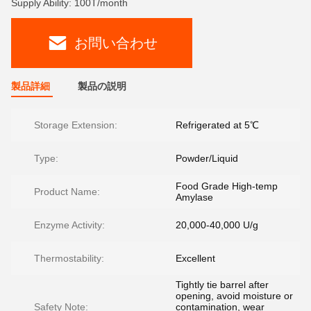
Supply Ability: 100T/month
お問い合わせ
製品詳細
製品の説明
Storage Extension:
Refrigerated at 5℃
Type:
Powder/Liquid
Food Grade High-temp
Product Name:
Amylase
Enzyme Activity:
20,000-40,000 U/g
Thermostability:
Excellent
Tightly tie barrel after
opening, avoid moisture or
Safety Note:
contamination, wear