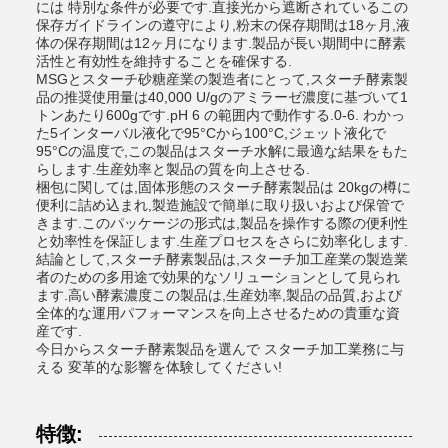
には 特別な条件が必要です.直接光から遮断されているこの
保存ガイドラインの遵守により,粉末の保存期間は18ヶ月,液
体の保存期間は12ヶ月になります.製品が長い期間中に酵素
活性と有効性を維持することを確保する.
MSGとスターチ砂糖産業の製造者にとって,スターチ酵素製
品の推奨使用量は40,000 U/gのアミラーゼ濃度に基づいて1
トンあたり600gです.pH 6 の範囲内で動作する.0-6. わかっ
た5インターバル液化で95°Cから100°C,ジェット液化で
95°Cの温度で,この製品はスターチ水解に最適な結果をもた
らします.生産効率と製品の質を向上させる.
梱包に関しては,固体形態のスターチ酵素製品は 20kgの樽に
便利に詰め込まれ,製造施設で簡単に取り扱いおよび保管で
きます.このパッケージの形式は,製品を操作する際の便利性
と効率性を保証します.生産プロセスをさらに効率化します.
結論として,スターチ酵素製品は,スターチ加工産業の製造業
者のための多用途で効果的なソリューションとして見られ
ます.高い酵素濃度この製品は,生産効率,製品の品質,および
全体的な運用パフォーマンスを向上させるための貴重な資
産です.
今日からスターチ酵素製品を選んで スターチ加工業務に与
える 変革的な影響を体験してください!
特徴: