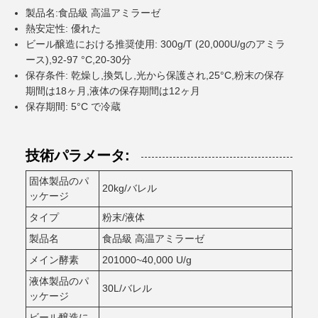
製品名:食品級 高温アミラーゼ
熱安定性: 優れた
ビール醸造における推奨使用: 300g/T (20,000U/gのアミラ
ース),92-97 °C,20-30分
保存条件: 乾燥し,換気し,光から保護され,25°C,粉末の保存
期間は18ヶ月,液体の保存期間は12ヶ月
保存期間: 5°C で冷蔵
技術パラメータ:
固体製品のパ
20kg/バレル
ッケージ
タイプ
粉末/液体
製品名
食品級 高温アミラーゼ
メイン酵素
201000~40,000 U/g
液体製品のパ
30L/バレル
ッケージ
ビール醸造に