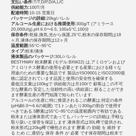
支払い条件:
T/T,D/P,D/A,L/C
供給能力:
100T/月
配達時間:
10-15 営業日
パッケージの詳細:
20kg/バレル
アルコール生産における推奨使用:
300g/T (アミラース
20,000U/g),pH 6.0〜6.5, 100±5°C,100分
保存条件:
乾燥,換気,光から保護,25°C,粉末の保存期間は18
ヶ月,液体の保存期間は12ヶ月
温度範囲:
55°C~95°C
タイプ:
粉末/液体
液体製品のパッケージ:
30L/バレル
BESTHWAY 粉末酵素 (モデル:BXW22) は,アミロゲンおよび
アミロリチス酵素の使用を必要とする産業における様々な
用途のための重要な製品です.製品がISO9001とISO22000規
格に認定されています品質と使用の安全性を確保する
最低注文量は100kgで 供給能力は月100tで 顧客はこの不可
欠な酵素の 安定した信頼性の高い供給源に 頼ることができ
ます酵素生産の専門知識で知られています.
アルコールの生産に特に推奨されるこの酵素は,特定の条件
(pH値6.0〜6.6の範囲) で1トンあたり300gの割合で使用す
べきである.5酵素は55°C~95°Cの温度範囲内で有効である.
粉末または液体形式であっても,パッケージの詳細は,手軽な
取り扱いと保管を保証します.液体形式は30L樽で提供され,
粉末形式は20kg樽で梱包されます.酵素 の 効能 を 維持 す
る ため に,適切な 保存 条件 が 必要 です保存期間は粉末で