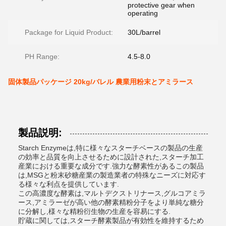
protective gear when
operating
Package for Liquid Product:
30L/barrel
PH Range:
4.5-8.0
固体製品パッケージ 20kg/バレル 農業用粉末とアミラース
製品説明:
Starch Enzymeは,特に様々なスターチベースの製品の生産
の効率と品質を向上させるために設計された,スターチ加工
産業における重要な成分です.強力な酵素性があるこの製品
は,MSGと粉末砂糖産業の製造業者の特殊なニーズに対応す
る様々な利点を提供しています.
この高濃度な酵素は,マルトデクストリナース,グルコアミラ
ース,アミラーゼが高い他の酵素精粉分子をより単純な糖分
に分解し,様々な精粉衍生物の生産を容易にする.
貯蔵に関しては,スターチ酵素製品が有効性を維持するため