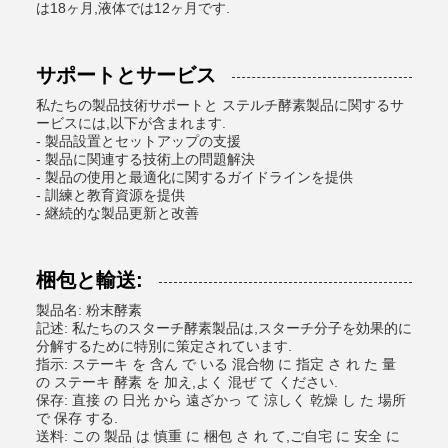
は18ヶ月,液体では12ヶ月です.
サポートとサービス
私たちの製品技術サポートと ステルチ酵素製品に関するサ
ービスには,以下が含まれます.
- 製品設置とセットアップの支援
- 製品に関連する技術上の問題解決
- 製品の使用と最適化に関するガイドラインを提供
- 訓練と教育資源を提供
- 継続的な製品更新と改善
梱包と輸送:
製品名: 粉末酵素
記述: 私たちのスターチ酵素製品は,スターチ分子を効果的に
分解するために特別に策定されています.
指示: ステーキ を 含ん で いる 混合物 に 指定 さ れ た 量
の ステーキ 酵素 を 加え,よく 混ぜ て ください.
保存: 直接 の 日光 から 遠ざかっ て 涼しく 乾燥 し た 場所
で 保存 する.
送料: この 製品 は 慎重 に 梱包 さ れ て,ご自宅 に 安全 に