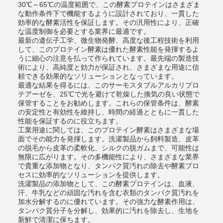
30℃～65℃の温度範囲で、この酵素プロテインはさまざま
な動作条件下で機能するように設計されており、一貫した
効率的な酵素活性を保証します。その汎用性により、正確
な温度制御を必要とする業界に最適です。
最新の遺伝子工学、微生物発酵、高度な後工程技術を利用
して、このプロテイン酵素は優れた酵素性能を発揮するよ
うに細心の注意を払って作られています。最先端の製造技
術により、高純度と効力が保証され、さまざまな用途に信
頼できる効果的なソリューションとなっています。
最適な結果を得るには、このサーモスタブルアルカリプロ
テアーゼを、25℃で光を避けて乾燥した換気の良い状態で
保管することをお勧めします。これらの保管条件は、酵素
の安定性と有効性を維持し、時間の経過とともに一貫した
性能を保証するのに役立ちます。
工業用途に関しては、このプロテイン酵素はさまざまな場
面でその能力を発揮します。洗濯製品から飼料製造、皮革
の脱毛から皮革の柔軟化、シルクの脱ガムまで、可能性は
無限に広がります。その多機能性により、さまざまな業界
で貴重な添加物となり、タンパク質汚れの除去や酵素プロ
セスに効率的なソリューションを提供します。
洗濯製品の添加物として、この酵素プロテインは、血液、
汗、牛乳などの頑固な汚れを含む衣類のタンパク質汚れを
加水分解するのに優れています。その強力な酵素作用は、
タンパク質分子を分解し、効果的に汚れを除去し、生地を
新鮮で清潔に保ちます。