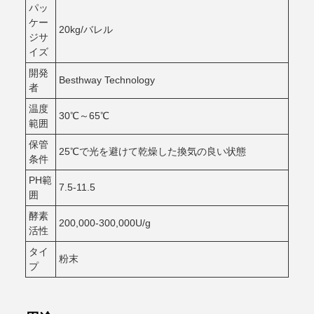
パッ
ケー
20kg/バレル
ジサ
イズ
開発
Besthway Technology
者
温度
30℃～65℃
範囲
保管
25℃で光を避けて乾燥した換気の良い状態
条件
PH範
7.5-11.5
囲
酵素
200,000-300,000U/g
活性
タイ
粉末
プ