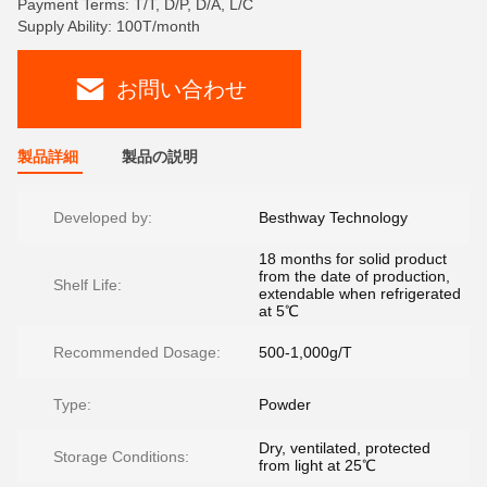
Payment Terms: T/T, D/P, D/A, L/C
Supply Ability: 100T/month
お問い合わせ
製品詳細
製品の説明
Developed by:
Besthway Technology
18 months for solid product
from the date of production,
Shelf Life:
extendable when refrigerated
at 5℃
Recommended Dosage:
500-1,000g/T
Type:
Powder
Dry, ventilated, protected
Storage Conditions:
from light at 25℃