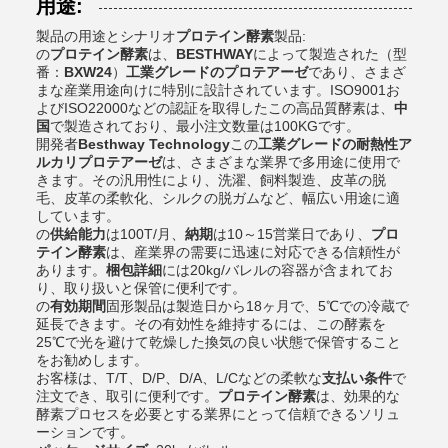
用途:
製品の用途とシナリオ
プロテイン酵素
製品:
の
プロテイン酵素
は、
BESTHWAY
によって製造された（型
番：
BXW24
）
工業グレードのプロテアーゼ
であり、さまざ
まな産業用途向けに特別に設計されています。ISO9001お
よびISO22000などの認証を取得したこの高品質酵素は、
中
国
で製造されており、最小注文数量は100KGです。
開発者
Besthway Technology
この
工業グレードの耐熱性ア
ルカリプロテアーゼ
は、さまざまな業界で多用途に使用で
きます。その汎用性により、洗濯、飼料製造、皮革の脱
毛、皮革の柔軟化、シルクの脱ガムなど、幅広い用途に適
しています。
の
供給能力
は100T/月、
納期
は10～15営業日であり、
プロ
テイン酵素
は、産業界の需要に迅速に対応できる信頼性が
あります。
梱包詳細
には20kg/バレルの容器が含まれてお
り、取り扱いと保管に便利です。
の
有効期間
固形製品は製造日から18ヶ月で、5℃での冷蔵で
延長できます。その有効性を維持するには、この酵素を
25℃で光を避けて乾燥した換気の良い状態で保管すること
をお勧めします。
お客様は、T/T、D/P、D/A、L/Cなどの柔軟な
支払い条件
で
注文でき、取引に便利です。
プロテイン酵素
は、効果的な
酵素プロセスを必要とする業界にとって信頼できるソリュ
ーションです。