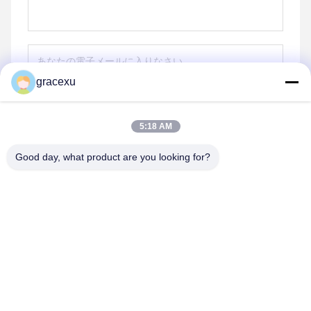
gracexu
送りなさい
5:18 AM
Good day, what product are you looking for?
Jintang Bestway Technology Co., Ltd.
gracexu119@163.com
86-028-67834796
1#ビル18・24#ジンレ道路 チェンドゥ・アバ工業集中開発