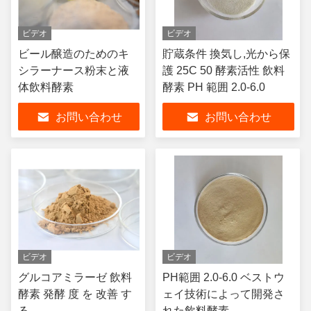
ビデオ
ビデオ
ビール醸造のためのキ
貯蔵条件 換気し,光から保
シラーナース粉末と液
護 25C 50 酵素活性 飲料
体飲料酵素
酵素 PH 範囲 2.0-6.0
お問い合わせ
お問い合わせ
ビデオ
ビデオ
グルコアミラーゼ 飲料
PH範囲 2.0-6.0 ベストウ
酵素 発酵 度 を 改善 す
ェイ技術によって開発さ
る
れた飲料酵素