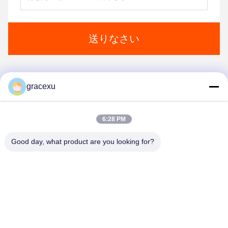
送りなさい
gracexu
1
2
6:28 PM
Good day, what product are you looking for?
Jintang Bestway Technology Co., Ltd.
gracexu119@163.com