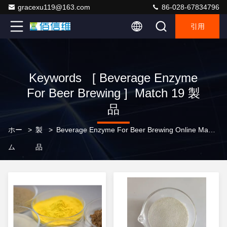
gracexu119@163.com
86-028-67834796
引用
Keywords [ Beverage Enzyme
For Beer Brewing ] Match 19 製
品
ホー
>
製
>
Beverage Enzyme For Beer Brewing Online Manufacturer
ム
品