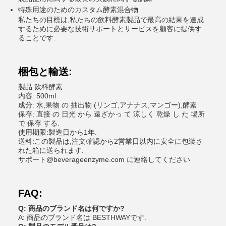
特殊用途のためのカスタム酵素混合物
私たちの目標は,私たちの飲料酵素製品で最高の結果を達成
するために必要な技術サポートとサービスを顧客に提供す
ることです.
梱包と輸送:
製品:飲料酵素
内容: 500ml
成分: 水,果物 の 抽出物 (リンゴ,アナナス,マンゴー),酵素
保存: 直接 の 日光 から 遠ざかっ て 涼しく 乾燥 し た 場所
で 保存 する.
使用期限:製造日から1年.
送料:この製品は,注文確認から2営業日以内に安全に包装さ
れた箱に送られます.
サポート@beverageenzyme.com に連絡してください
FAQ:
Q: 商品のブランド名は何ですか?
A: 商品のブランド名は BESTHWAYです.