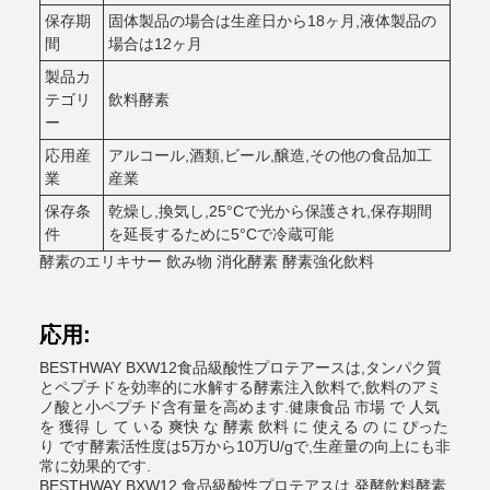
保存期
固体製品の場合は生産日から18ヶ月,液体製品の
間
場合は12ヶ月
製品カ
テゴリ
飲料酵素
ー
応用産
アルコール,酒類,ビール,醸造,その他の食品加工
業
産業
保存条
乾燥し,換気し,25°Cで光から保護され,保存期間
件
を延長するために5°Cで冷蔵可能
酵素のエリキサー 飲み物 消化酵素 酵素強化飲料
応用:
BESTHWAY BXW12食品級酸性プロテアースは,タンパク質
とペプチドを効率的に水解する酵素注入飲料で,飲料のアミ
ノ酸と小ペプチド含有量を高めます.健康食品 市場 で 人気
を 獲得 し て いる 爽快 な 酵素 飲料 に 使える の に ぴった
り です酵素活性度は5万から10万U/gで,生産量の向上にも非
常に効果的です.
BESTHWAY BXW12 食品級酸性プロテアスは,発酵飲料酵素