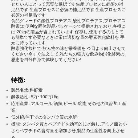
せたい人にとって完璧な選択です生産プロセスに必須の補
足品です 生産プロセスに必須の補足品です 生産プロセスに
必須の補足品です
食品グレードの酸性プロテアス,酸性プロテアス,プロテアス
酵素は 便利な固体製品パッケージで提供されており,各樽に
は 20kgの製品が含まれています.保存し,使用するのもとて
も簡単です必要なときに常に適切な量の酵素強化飲料を 手
元に持っています
酵素強化飲料で 飲み物の味と栄養価を 今日より向上させて
ください今すぐ注文して,私たちの強力な飲み物消化酵素の
恩恵を自分自身で体験してください!
特徴:
製品名:飲料酵素
酵素活性: 5万~100万U/g
応用産業: アルコール,酒類,ビール,醸造,その他の食品加工産
業
低pH条件下でのタンパク質の水解
機能: タンパク質とペプチドを効率的に水解し,アミノ酸と小
さなペプチドの含有量を増加させ,製品の生産性を向上させ
る