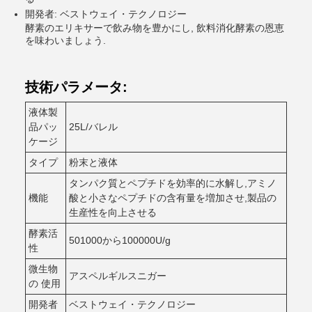
開発者: ベストウェイ・テクノロジー
酵素のエリキサーで飲み物を豊かにし, 飲料消化酵素の恩恵
を味わいましょう.
技術パラメータ:
液体製
品パッ
25L/バレル
ケージ
タイプ
粉末と液体
タンパク質とペプチドを効率的に水解し,アミノ
機能
酸と小さなペプチドの含有量を増加させ,製品の
生産性を向上させる
酵素活
501000から100000U/g
性
微生物
アスペルギルスニガー
の 使用
開発者
ベストウェイ・テクノロジー