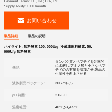
Payment Terms: T/T, D/P, D/A, L/C
Supply Ability: 100T/month
お問い合わせ
製品詳細
製品の説明
ハイライト:
飲料酵素 100
,
000U/g
,
冷蔵庫飲料酵素
,
50
,
000U/g 飲料酵素
タンパク質とペプチドを効率的
に水解し,アミノ酸と小さなペプ
機能:
チドの含有量を増加させ,製品の
生産性を向上させる
液体製品パッケージ:
30L/バレル
pH 範囲:
2.0-6.0
温度範囲:
40°Cから65°C