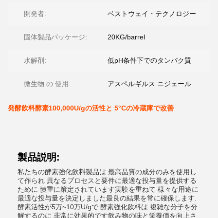
開発者:
ベストウェイ・テクノロジー
固体製品パッケージ:
20KG/barrel
水解剤:
低pH条件下でのタンパク質
微生物 の 使用:
アスペルギルス ニジェール
発酵飲料酵素100,000U/gの活性と 5°Cの冷蔵庫で改善
製品説明:
私たちの酵素強化飲料製品は 最高品質の成分のみを使用し
て作られ 異なるプロセスと要件に最適な投与量を提供する
ために 慎重に策定されています実験を重ねて 様々な用途に
最適な投与量を決定しました最良の結果を常に確保します.
酵素活性が5万~10万U/gで 酵素強化飲料は 複雑な分子を分
解するのに 非常に効果的です飲み物の味と栄養価を向上さ