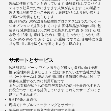
製品に使用することも適しています.発酵飲料は,プロバイオ
ティック効果のためにますます人気があります.この製品で
製造者は発酵プロセスを改善し,最終製品により良い味とよ
り高い栄養価をもたらします.
BESTHWAY BXW12食品級酸性プロテアスは2つのパッケー
ジオプションで提供されています.固体製品は20kgの樽に包
装され,液体製品は30Lの樽に包装されます.蓋 を 開け た 後,
水分 や 汚染 を 避ける ため に,蓋 を しっかり しっかり 縛
る か 締め 締め て おく こと が 重要 ですまた,使用時に保護
具を着用し,薬を吸うのを避けるように勧めます.
サポートとサービス
飲料酵素は ビール,ワイン,果汁など様々な飲料の味や透明
性,安定性を向上させるように設計されています当社の技術
サポートチームは,製品の使用に関する質問や懸念に対して
顧客を支援するために利用可能です..
また,お客様が私たちの飲料酵素製品の使用を最適化するの
に役立つサービスも提供しています.これらのサービスには
以下が含まれます.
配列開発と最適化
現場でトラブルシューティングとサポート
製品使用に関する最良の実践に関する訓練