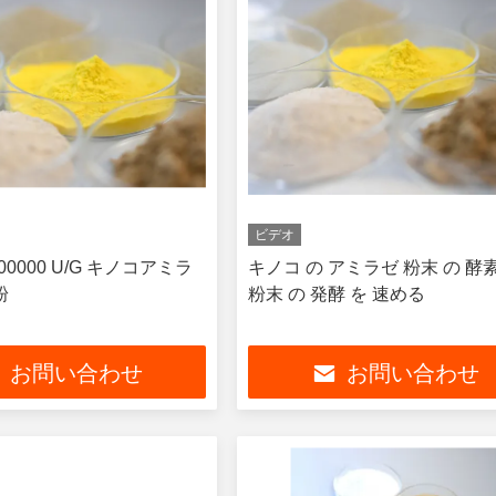
ビデオ
00000 U/G キノコアミラ
キノコ の アミラゼ 粉末 の 酵素
粉
粉末 の 発酵 を 速める
お問い合わせ
お問い合わせ