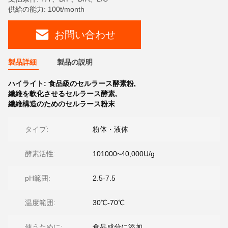
供給の能力: 100t/month
お問い合わせ
製品詳細
製品の説明
ハイライト:
食品級のセルラース酵素粉
,
繊維を軟化させるセルラース酵素
,
繊維構造のためのセルラース粉末
タイプ:
粉体・液体
酵素活性:
101000~40,000U/g
pH範囲:
2.5-7.5
温度範囲:
30℃-70℃
使うために:
食品成分に添加