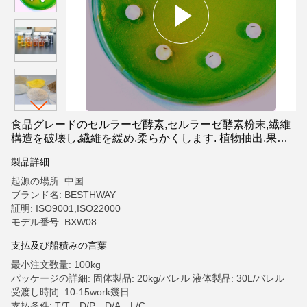
食品グレードのセルラーゼ酵素,セルラーゼ酵素粉末,繊維
構造を破壊し,繊維を緩め,柔らかくします. 植物抽出,果汁,
繊維軟化,カスタマイズ可能な活動に使用されます.
製品詳細
起源の場所: 中国
ブランド名: BESTHWAY
証明: ISO9001,ISO22000
モデル番号: BXW08
支払及び船積みの言葉
最小注文数量: 100kg
パッケージの詳細: 固体製品: 20kg/バレル 液体製品: 30L/バレル
受渡し時間: 10-15work幾日
支払条件: T/T、D/P、D/A、L/C