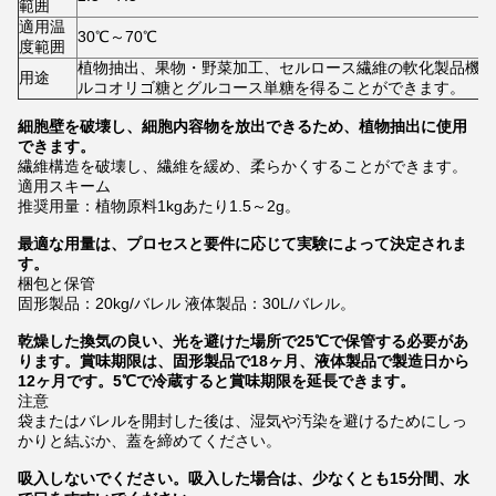
範囲
適用温
30℃～70℃
度範囲
植物抽出、果物・野菜加工、セルロース繊維の軟化
製品機能
用途
ルコオリゴ糖とグルコース単糖を得ることができます。
細胞壁を破壊し、細胞内容物を放出できるため、植物抽出に使用
できます。
繊維構造を破壊し、繊維を緩め、柔らかくすることができます。
適用スキーム
推奨用量：植物原料1kgあたり1.5～2g。
最適な用量は、プロセスと要件に応じて実験によって決定されま
す。
梱包と保管
固形製品：20kg/バレル 液体製品：30L/バレル。
乾燥した換気の良い、光を避けた場所で25℃で保管する必要があ
ります。賞味期限は、固形製品で18ヶ月、液体製品で製造日から
12ヶ月です。5℃で冷蔵すると賞味期限を延長できます。
注意
袋またはバレルを開封した後は、湿気や汚染を避けるためにしっ
かりと結ぶか、蓋を締めてください。
吸入しないでください。吸入した場合は、少なくとも15分間、水