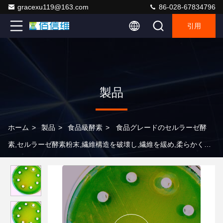
gracexu119@163.com
86-028-67834796
引用
製品
ホーム
>
製品
>
食品級酵素
>
食品グレードのセルラーゼ酵
素,セルラーゼ酵素粉末,繊維構造を破壊し,繊維を緩め,柔らかくし
ます. 植物抽出,果汁,繊維軟化,カスタマイズ可能な活動に使用され
ます.