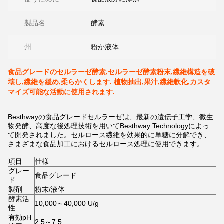
製品名:
酵素
州:
粉か液体
食品グレードのセルラーゼ酵素,セルラーゼ酵素粉末,繊維構造を破
壊し,繊維を緩め,柔らかくします. 植物抽出,果汁,繊維軟化,カスタ
マイズ可能な活動に使用されます.
Besthwayの食品グレードセルラーゼは、最新の遺伝子工学、微生
物発酵、高度な後処理技術を用いてBesthway Technologyによっ
て開発されました。セルロース繊維を効果的に単糖に分解でき、
さまざまな食品加工におけるセルロース処理に使用できます。
項目
仕様
グレー
食品グレード
ド
製剤
粉末/液体
酵素活
10,000～40,000 U/g
性
有効pH
2.5～7.5