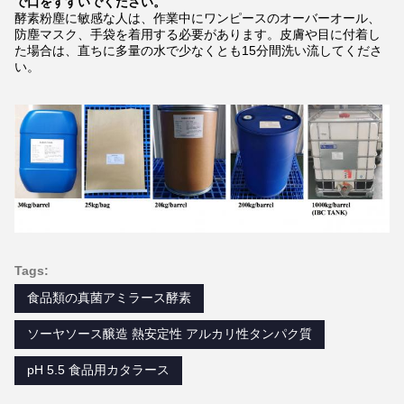
で口をすすいでください。
酵素粉塵に敏感な人は、作業中にワンピースのオーバーオール、
防塵マスク、手袋を着用する必要があります。皮膚や目に付着し
た場合は、直ちに多量の水で少なくとも15分間洗い流してくださ
い。
Tags:
食品類の真菌アミラース酵素
ソーヤソース醸造 熱安定性 アルカリ性タンパク質
pH 5.5 食品用カタラース