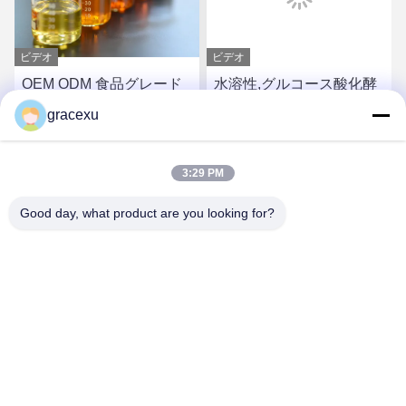
ビデオ
ビデオ
OEM ODM 食品グレード
水溶性,グルコース酸化酵
酵素 カタラース 粉末 イン
素,抗ブラウン
gracexu
プロバー 緩解剤
お問い合わせ
お問い合わせ
3:29 PM
Good day, what product are you looking for?
Jintang Bestway Technology Co., Ltd.
gracexu119@163.com
86-028-67834796