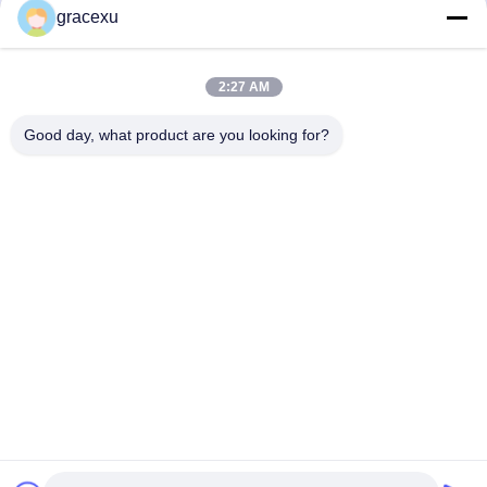
酵素 カタラース 粉末 イン
素,抗ブラウン
gracexu
プロバー 緩解剤
お問い合わせ
お問い合わせ
2:27 AM
Good day, what product are you looking for?
Jintang Bestway Technology Co., Ltd.
gracexu119@163.com
86-028-67834796
1#ビル18・24#ジンレ道路 チェンドゥ・アバ工業集中開発
区 チェンドゥ・シチュアン,中国
中国の良質 食品級酵素 メーカー。Copyright© 2023-2025