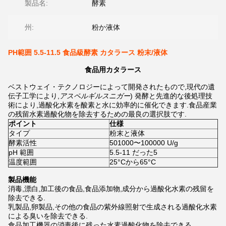
製品名:
酵素
州:
粉か液体
PH範囲 5.5-11.5 食品級酵素 カタラース 粉末/液体
食品用カタラース
ベストウェイ・テクノロジーによって開発されたもので,現代の遺
伝子工学により,
アスペルギルスニガー
) 発酵と先進的な後処理技
術により,過酸化水素を酸素と水に効率的に催化できます.食品産業
の残留水素過酸化物を除去するための最良の選択肢です.
ポイント
仕様
タイプ
粉末と液体
酵素活性
501000〜100000 U/g
pH 範囲
5.5-11 だった5
温度範囲
25°Cから65°C
製品機能
消毒,漂白,加工後の食品,食品添加物,成分から過酸化水素の残留を
除去できる.
乳製品,卵製品,その他の食品の紫外線照射で生成される過酸化水素
による臭いを除去できる.
食品加工機器の消毒後に残った水素過酸化物を除去できる