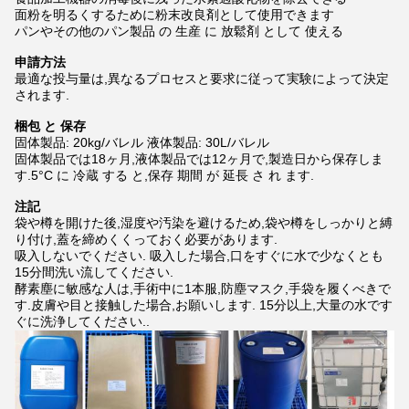
面粉を明るくするために粉末改良剤として使用できます
パンやその他のパン製品 の 生産 に 放鬆剤 として 使える
申請方法
最適な投与量は,異なるプロセスと要求に従って実験によって決定
されます.
梱包 と 保存
固体製品: 20kg/バレル 液体製品: 30L/バレル
固体製品では18ヶ月,液体製品では12ヶ月で,製造日から保存しま
す.5°C に 冷蔵 する と,保存 期間 が 延長 さ れ ます.
注記
袋や樽を開けた後,湿度や汚染を避けるため,袋や樽をしっかりと縛
り付け,蓋を締めくくっておく必要があります.
吸入しないでください. 吸入した場合,口をすぐに水で少なくとも
15分間洗い流してください.
酵素塵に敏感な人は,手術中に1本服,防塵マスク,手袋を履くべきで
す.皮膚や目と接触した場合,お願いします. 15分以上,大量の水です
ぐに洗浄してください..