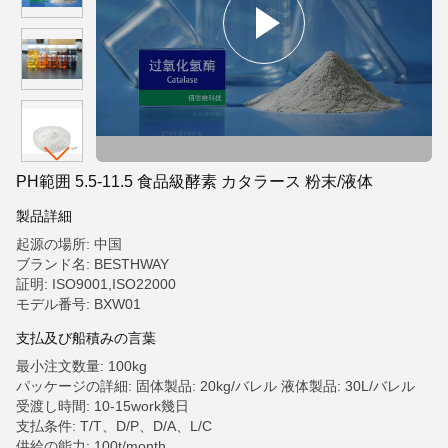
PH範囲 5.5-11.5 食品級酵素 カタラース 粉末/液体
製品詳細
起源の場所: 中国
ブランド名: BESTHWAY
証明: ISO9001,ISO22000
モデル番号: BXW01
支払及び船積みの言葉
最小注文数量: 100kg
パッケージの詳細: 固体製品: 20kg/バレル 液体製品: 30L/バレル
受渡し時間: 10-15work幾日
支払条件: T/T、D/P、D/A、L/C
供給の能力: 100t/month