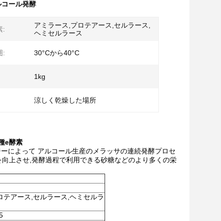
 アルコール発酵
アミラース,プロテアース,セルラース,
:
ヘミセルラース
:
30°Cから40°C
1kg
涼しく乾燥した場所
種
e
酵素
ジーによって アルコール生産のメラッサの連続発酵プロセ
向上させ,発酵過程で利用できる砂糖などのより多くの栄
ロテアース,セルラース,ヘミセルラ
5