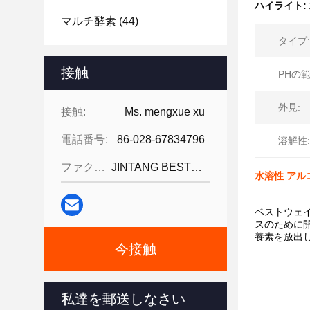
ハイライト:
マルチ酵素
(44)
タイプ:
接触
PHの範
外見:
接触:
Ms. mengxue xu
電話番号:
86-028-67834796
溶解性:
ファクシミリ:
JINTANG BESTWAY TECHNOLOGY CO
水溶性 アル
ベストウェ
スのために
養素を放出し
今接触
私達を郵送しなさい