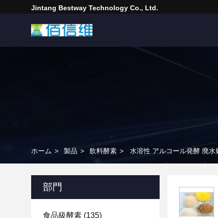
Jintang Bestway Technology Co., Ltd.
ホーム
>
製品
>
飲料酵素
>
水溶性 アルコール発酵 廃水処
部門
食品級酵素
(135)