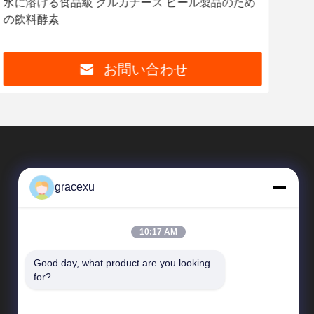
水に溶ける食品級 グルカナース ビール製品のため
カ
の飲料酵素
100
お問い合わせ
gracexu
10:17 AM
Good day, what product are you looking 
SAIKESAISI水素エナジー
for?
企業紹介