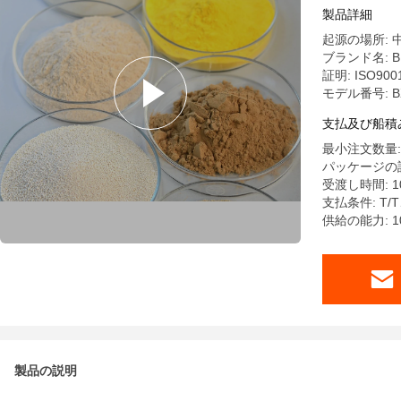
製品詳細
起源の場所: 
ブランド名: B
証明: ISO9001
モデル番号: B
支払及び船積
最小注文数量: 
パッケージの詳細:
受渡し時間: 10
支払条件: T/T
供給の能力: 10
製品の説明