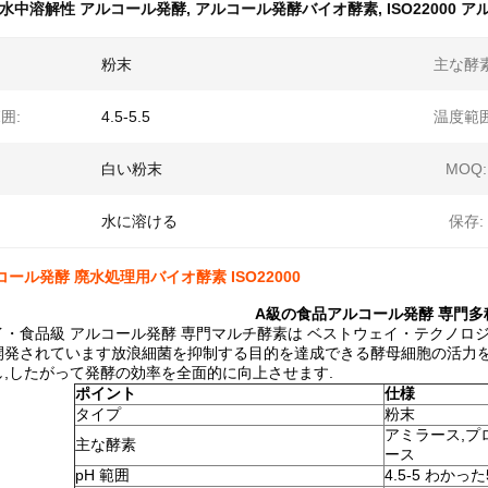
水中溶解性 アルコール発酵
,
アルコール発酵バイオ酵素
,
ISO22000
粉末
主な酵素
囲:
4.5-5.5
温度範囲
白い粉末
MOQ:
水に溶ける
保存:
コール発酵 廃水処理用バイオ酵素 ISO22000
A級の食品
アルコール
発酵 専門多
イ・食品級 アルコール発酵 専門マルチ酵素は ベストウェイ・テクノロ
開発されています放浪細菌を抑制する目的を達成できる酵母細胞の活力を
,したがって発酵の効率を全面的に向上させます.
ポイント
仕様
タイプ
粉末
アミラース,プ
主な酵素
ース
pH 範囲
4.5-5 わかった