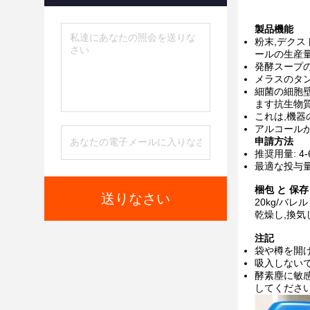
製品機能
粉末,デクス
ールの生産
発酵スープ
メラスのタン
細菌の細胞
ます抗生物質
これは,機
アルコール
申請方法
推奨用量: 4
最適な投与
梱包 と 保存
送りなさい
20kg/バレル
乾燥し,換気
注記
袋や樽を開け
吸入しないで
酵素塵に敏感
してください