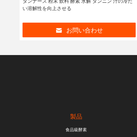
度を
タンナース 粉末 飲料 酵素 水解 タンニン 汁の冷た
い溶解性を向上させる
お問い合わせ
製品
食品級酵素