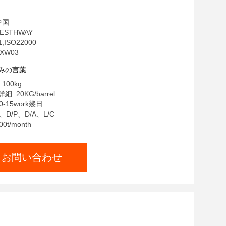
中国
ESTHWAY
,ISO22000
XW03
みの言葉
100kg
 20KG/barrel
-15work幾日
、D/P、D/A、L/C
0t/month
お問い合わせ