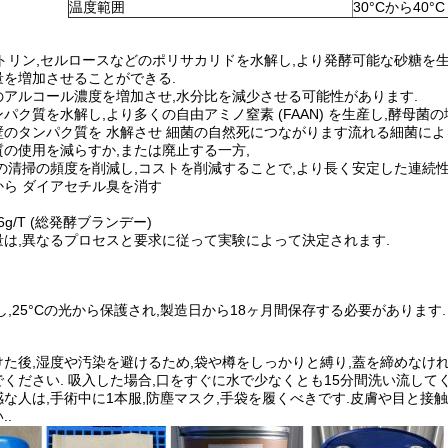
温度範囲
30°Cから40°C
トリン,セルロースなどのポリサカリドを水解し,より発酵可能な砂糖を
量を増加させることができる.
のアルコール濃度を増加させ,水分比を減少させる可能性があります.
パク質を水解し,より多くの自由アミノ窒素 (FAAN) を生産し,酵母菌の
壁のタンパク質を 水解させ 細菌の自然死につながります流れる細菌によ
の使用を減らすか,または廃止する一方,
器の清掃の頻度を削減し,コストを削減することで,より長く安定した連続
から ダイアセチル臭を消す
-6g/T (総発酵ブランデー)
量は,異なるプロセスと要求に従って実験によって決定されます.
し,25°Cの光から保護され,製造日から18ヶ月間保存する必要があります
た後,湿度や汚染を避けるため,袋や樽をしっかりと縛り,蓋を締めなけれ
ください. 吸入した場合,口をすぐに水で少なくとも15分間洗い流してく
な人は,手術中に1本服,防塵マスク,手袋を履くべきです.皮膚や目と接触
..