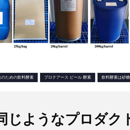
造のための飲料酵素
プロテアース ビール 酵素
飲料酵素は砂糖
同じようなプロダク