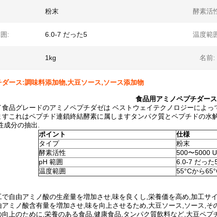
粉末
酵素活性
囲:
6.0-7 だった5
温度範囲
1kg
名前:
ダース:調味料添加物,大豆ソース,ソース添加物
食品用アミノペプチダース
イ食品グレードのアミノペプチダゼは ベストウェイテクノロジーによって
ますこれはペプチド連鎖終結酵素に属しますタンパク質とペプチドの水解
性成分の抽出.
ポイント
仕様
タイプ
粉末
酵素活性
500〜5000 U
pH 範囲
6.0-7 だった
温度範囲
55°Cから65°
で自由アミノ酸の生産量を増加させ,味を良くし,栄養価を高め,加工サ
アミノ酸含有量を増加させ,味を向上させるため,大豆ソース,ソース,そ
向上のために,栄養のある食品,健康食品,タンパク質飲料など,大豆ペプ