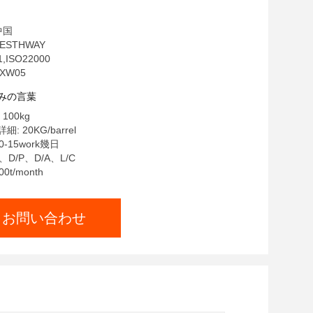
中国
ESTHWAY
,ISO22000
XW05
みの言葉
100kg
 20KG/barrel
-15work幾日
、D/P、D/A、L/C
0t/month
お問い合わせ