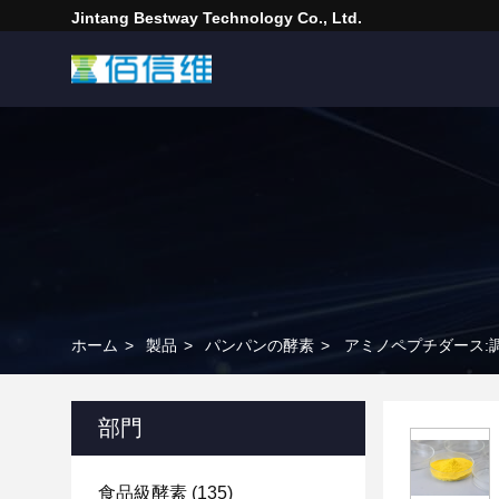
Jintang Bestway Technology Co., Ltd.
ホーム
>
製品
>
パンパンの酵素
>
アミノペプチダース:
部門
食品級酵素
(135)