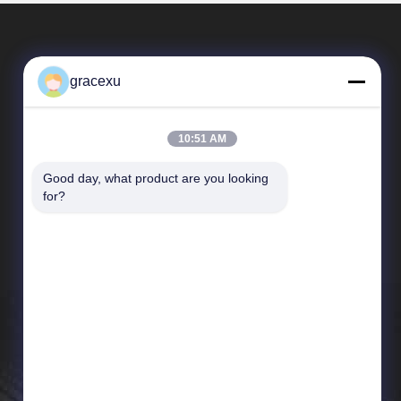
gracexu
10:51 AM
Good day, what product are you looking 
SAIKESAISI水素エナジー
for?
企業紹介
生産現場
品質管理
ニュース
地図