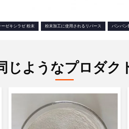
ラーゼキシラゼ 粉末
粉末加工に使用されるリパース
パンパン
同じようなプロダク