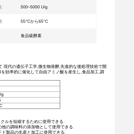
:
500~5000 U/g
:
55°Cから65°C
食品級酵素
 現代の遺伝子工学,微生物発酵,先進的な後処理技術で開
を効率的に催化して自由アミノ酸を産生し,食品加工,調
/g
5
C
イクルを短縮するために使用できる.
の他の調味料の添加物として使用できる.
チド製品の生産と加工に使用できる.