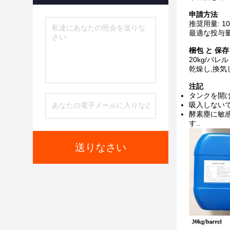
申請方法
推奨用量: 100
最適な投与
梱包 と 保存
20kg/バレル
乾燥し,換気
注記
タンクを開け
吸入しないで
酵素塵に敏感
す..
送りなさい