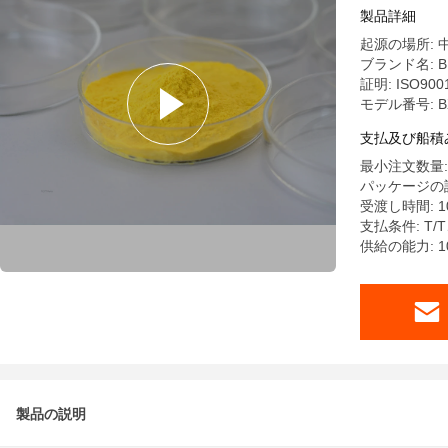
製品詳細
起源の場所: 
ブランド名: B
証明: ISO9001
モデル番号: B
支払及び船積
最小注文数量: 
パッケージの詳細:
受渡し時間: 10
支払条件: T/T
供給の能力: 10
製品の説明