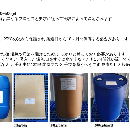
~500g/t
量は,異なるプロセスと要求に従って実験によって決定されます.
し,25°Cの光から保護され,製造日から18ヶ月間保存する必要があります
た後,湿気や汚染を避けるため,しっかりと縛っておく必要があります.
ください. 吸入した場合,口をすぐに水で少なくとも15分間洗い流してく
な人は,手術中に1本服,防塵マスク,手袋を履くべきです.皮膚や目と接