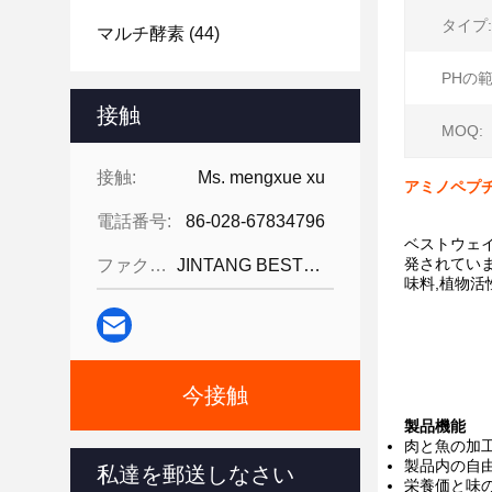
タイプ:
マルチ酵素
(44)
PHの範
接触
MOQ:
接触:
Ms. mengxue xu
アミノペプチ
電話番号:
86-028-67834796
ベストウェ
発されてい
ファクシミリ:
JINTANG BESTWAY TECHNOLOGY CO
味料,植物活
今接触
製品機能
肉と魚の加工
製品内の自由
私達を郵送しなさい
栄養価と味の