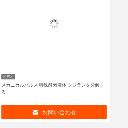
ビデオ
ビデ
メカニカルパルス 特殊酵素液体 クジランを分解す
家庭
る
化 
お問い合わせ