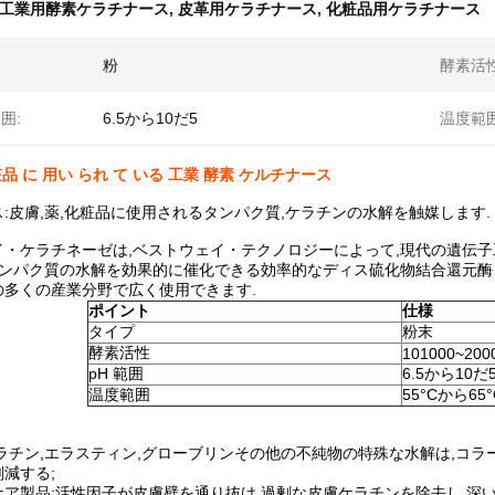
工業用酵素ケラチナース
,
皮革用ケラチナース
,
化粧品用ケラチナース
粉
酵素活性
囲:
6.5から10だ5
温度範囲
粧品 に 用い られ て いる 工業 酵素 ケルチナース
:皮膚,薬,化粧品に使用されるタンパク質,ケラチンの水解を触媒します.
・ケラチネーゼは,ベストウェイ・テクノロジーによって,現代の遺伝子工
タンパク質の水解を効果的に催化できる効率的なディス硫化物結合還元酶
の多くの産業分野で広く使用できます.
ポイント
仕様
タイプ
粉末
酵素活性
101000~200
pH 範囲
6.5から10だ
温度範囲
55°Cから65°
ラチン,エラスティン,グローブリンその他の不純物の特殊な水解は,コラ
減する;
ア製品:活性因子が皮膚壁を通り抜け,過剰な皮膚ケラチンを除去し,深