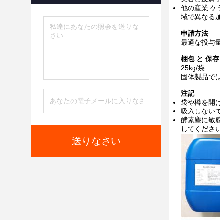
他の産業:
域で異なる加
申請方法
最適な投与
梱包 と 保存
25kg/袋
固体製品では1
注記
袋や樽を開け
吸入しないで
酵素塵に敏感
してください
送りなさい