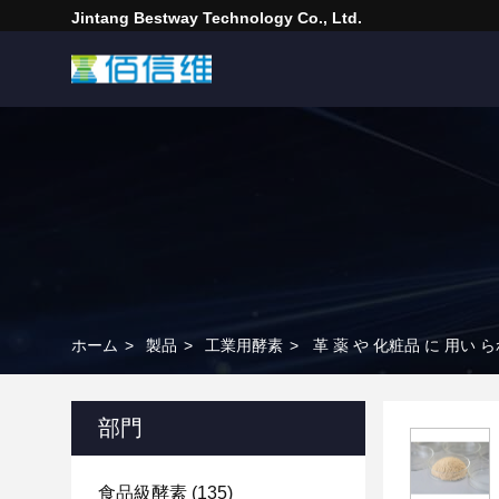
Jintang Bestway Technology Co., Ltd.
ホーム
>
製品
>
工業用酵素
>
革 薬 や 化粧品 に 用い 
部門
食品級酵素
(135)