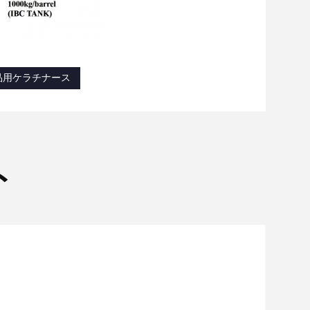
品用ケラチナース
ト