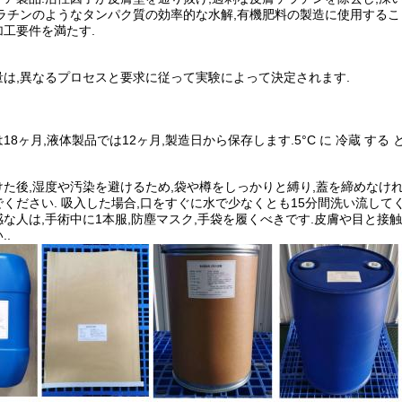
ケラチンのようなタンパク質の効率的な水解,有機肥料の製造に使用するこ
工要件を満たす.
量は,異なるプロセスと要求に従って実験によって決定されます.
8ヶ月,液体製品では12ヶ月,製造日から保存します.5°C に 冷蔵 する と,
た後,湿度や汚染を避けるため,袋や樽をしっかりと縛り,蓋を締めなけれ
ください. 吸入した場合,口をすぐに水で少なくとも15分間洗い流してく
な人は,手術中に1本服,防塵マスク,手袋を履くべきです.皮膚や目と接触
..