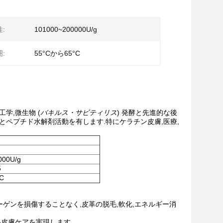
:
101000~200000U/g
:
55°Cから65°C
学,微生物 (
バキルス・サビティリス
) 発酵と先進的な後
とペプチド水解剤活動を有します.特にケラチン皮膚,医療,
000U/g
5
C
ーゲンを損傷することなく,皮革の脱毛,軟化,エネルギー消
い皮膚ケアを実現します.