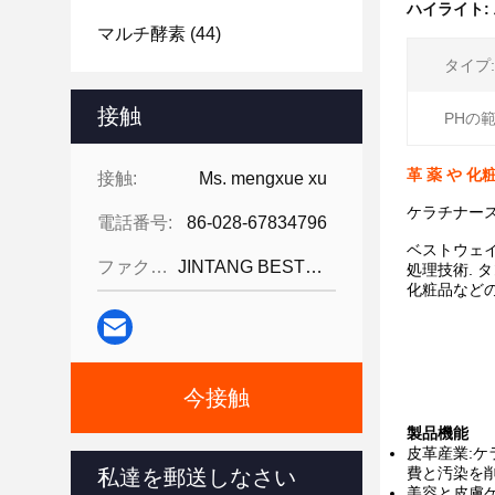
ハイライト:
マルチ酵素
(44)
タイプ:
接触
PHの範
革 薬 や 化
接触:
Ms. mengxue xu
ケラチナース
電話番号:
86-028-67834796
ベストウェイ
ファクシミリ:
JINTANG BESTWAY TECHNOLOGY CO
処理技術. 
化粧品など
今接触
製品機能
皮革産業:ケ
費と汚染を削
私達を郵送しなさい
美容と皮膚ケ