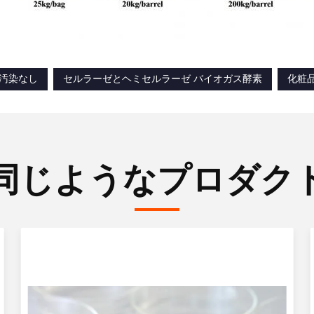
 汚染なし
セルラーゼとヘミセルラーゼ バイオガス酵素
化粧
同じようなプロダク