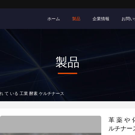
ホーム
製品
企業情報
お問い
製品
られ て いる 工業 酵素 ケルチナース
革 薬 や
ルチナー