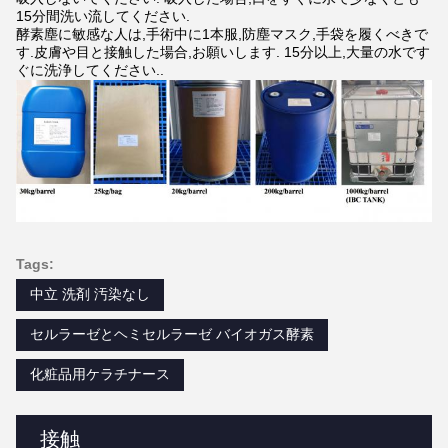
15分間洗い流してください.
酵素塵に敏感な人は,手術中に1本服,防塵マスク,手袋を履くべきで
す.皮膚や目と接触した場合,お願いします. 15分以上,大量の水です
ぐに洗浄してください..
Tags:
中立 洗剤 汚染なし
セルラーゼとヘミセルラーゼ バイオガス酵素
化粧品用ケラチナース
接触