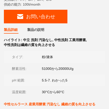
供給の能力: 100t/month
お問い合わせ
製品詳細
製品の説明
ハイライト:
中立 洗剤 汚染なし
,
中性洗剤 工業用酵素
,
中性洗剤は繊維の質を向上させる
タイプ:
粉/液体
酵素活性:
51000から20000U/g
pH 範囲:
5.5-7. わかった5
温度範囲:
30°Cから60°C
中性セルラース 産業用酵素 汚染なし 繊維の質を向上させる