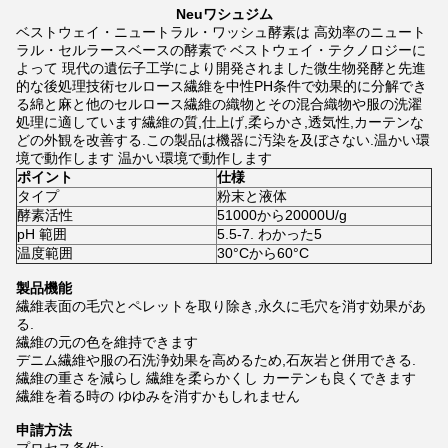
N
eu
ワシュジム
ベストウェイ・ニュートラル・ワッシュ酵素は 高効率のニュート
ラル・セルラースベースの酵素で ベストウェイ・テクノロジーに
よって 現代の遺伝子工学により開発されました微生物発酵と先進
的な後処理技術セルロース繊維を中性PH条件で効果的に分解でき
る綿と麻と他のセルロース繊維の織物とその混合織物や服の洗濯
処理に適しています繊維の質,仕上げ,柔らかさ,透気性,カーテンな
どの外観を改善する.この製品は機器に汚染を及ぼさない.温かい環
境で動作します 温かい環境で動作します
ポイント
仕様
タイプ
粉末と液体
酵素活性
51000から20000U/g
pH 範囲
5.5-7. わかった5
温度範囲
30°Cから60°C
製品機能
繊維表面の毛穴とペレットを取り除き,永久に毛穴を消す効果があ
る.
繊維の元の色を維持できます
デニム繊維や服の石洗浄効果を高めるため,石灰岩と併用できる.
繊維の重さを減らし 繊維を柔らかくし カーテンも良くできます
繊維を着る時の ゆゆみを消すかもしれません
申請方法