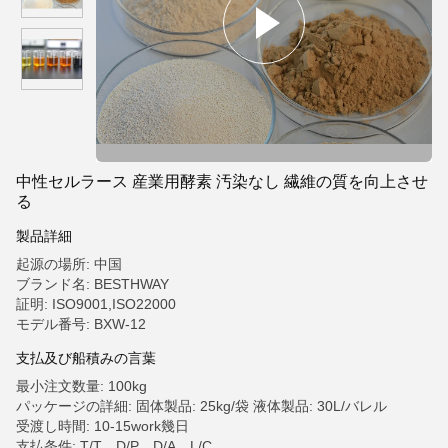
中性セルラース 産業用酵素 汚染なし 繊維の質を向上させ
る
製品詳細
起源の場所: 中国
ブランド名: BESTHWAY
証明: ISO9001,ISO22000
モデル番号: BXW-12
支払及び船積みの言葉
最小注文数量: 100kg
パッケージの詳細: 固体製品: 25kg/袋 液体製品: 30L/バレル
受渡し時間: 10-15work幾日
支払条件: T/T、D/P、D/A、L/C