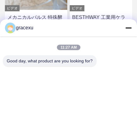
ビデオ
ビデオ
メカニカルパルス 特殊酵
BESTHWAY 工業用ケラ
素粉末と液体 ISO9001
チナース酵素 粉末
gracexu
10000~200000U/g
お問い合わせ
お問い合わせ
11:27 AM
Good day, what product are you looking for?
Jintang Bestway Technology Co., Ltd.
gracexu119@163.com
86-028-67834796
1#ビル18・24#ジンレ道路 チェンドゥ・アバ工業集中開発
区 チェンドゥ・シチュアン,中国