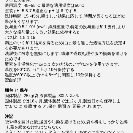
プロセス条件:
適用温度: 45~55°C,最適な適用温度は50°C.
塗装 pH: 5.5-7.5適正な pH は 6 です.5;
洗浄時間: 15~45分,望ましい効果に応じて,時間が長くなるほど効
果が良くなります.
投与量:0.5-1.0% (owf - 繊維重量で,特定の投与量は加工要件,より
大きな投与量,より良い効果に依存する);
バス比: 1:5-1:15.
満足のいく加工結果を得るためには,最も適した処理方法を決定す
る必要があります.
洗濯後に酵素を無効にします. 繊維の過度処理や服の損傷を避ける
ためです.
酵素を非活性化するには,次の方法のいずれかを使用できます.
温度を80°C以上に上げ,10分保持する.
温度が60°C以上でpHを8〜9に調整し,10分保持する.
漂白処理
梱包 と 保存
固体製品: 25kg/袋 液体製品: 30L/バレル
固体製品では18ヶ月,液体製品では12ヶ月,製造日から保存しま
す.5°C に 冷蔵 する と,保存 期間 が 延長 さ れ ます.
注記
袋や樽を開けた後,湿度や汚染を避けるため,袋や樽をしっかりと縛
り,蓋を締めなければならない.
吸入しないでください. 吸入した場合,口をすぐに水で少なくとも