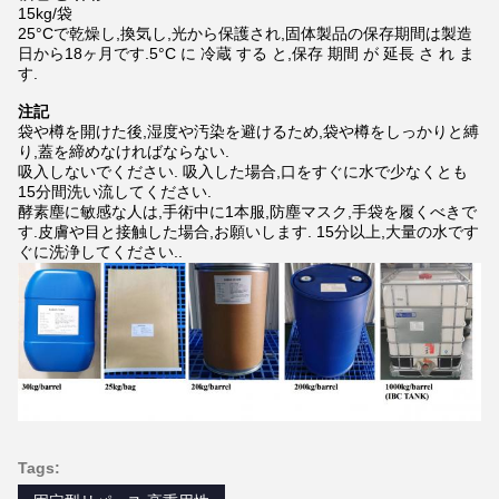
15kg/袋
25°Cで乾燥し,換気し,光から保護され,固体製品の保存期間は製造
日から18ヶ月です.5°C に 冷蔵 する と,保存 期間 が 延長 さ れ ま
す.
注記
袋や樽を開けた後,湿度や汚染を避けるため,袋や樽をしっかりと縛
り,蓋を締めなければならない.
吸入しないでください. 吸入した場合,口をすぐに水で少なくとも
15分間洗い流してください.
酵素塵に敏感な人は,手術中に1本服,防塵マスク,手袋を履くべきで
す.皮膚や目と接触した場合,お願いします. 15分以上,大量の水です
ぐに洗浄してください..
Tags: