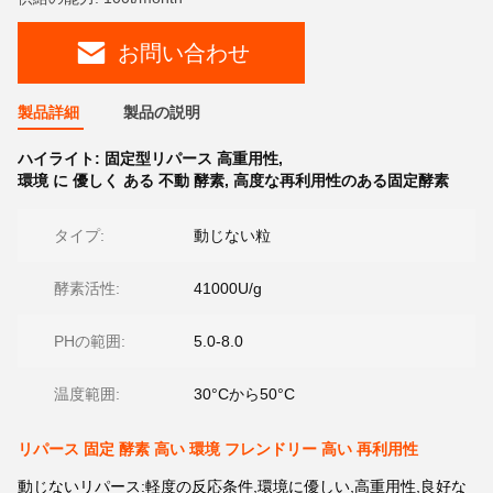
お問い合わせ
製品詳細
製品の説明
ハイライト:
固定型リパース 高重用性
,
環境 に 優しく ある 不動 酵素
,
高度な再利用性のある固定酵素
タイプ:
動じない粒
酵素活性:
41000U/g
PHの範囲:
5.0-8.0
温度範囲:
30°Cから50°C
リパース 固定 酵素 高い 環境 フレンドリー 高い 再利用性
動じないリパース:軽度の反応条件,環境に優しい,高重用性,良好な