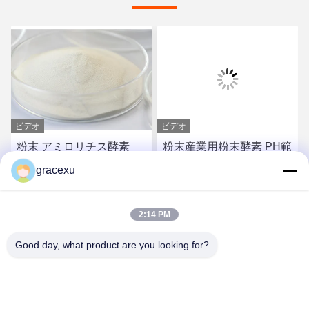
ビデオ
ビデオ
粉末 アミロリチス酵素
粉末産業用粉末酵素 PH範
PH 範囲 4.5-6.5 様々な製
囲 4.5-6.5 実験により最適
gracexu
造プロセスで
な投与量決定
お問い合わせ
お問い合わせ
2:14 PM
Good day, what product are you looking for?