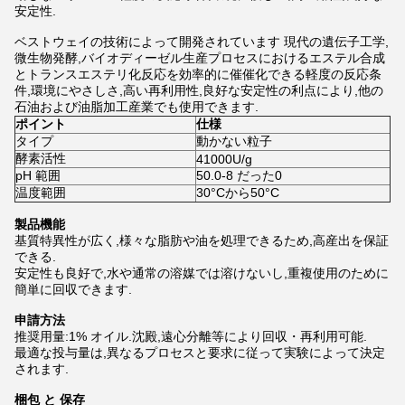
安定性.
ベストウェイの技術によって開発されています 現代の遺伝子工学,
微生物発酵,バイオディーゼル生産プロセスにおけるエステル合成
とトランスエステリ化反応を効率的に催催化できる軽度の反応条
件,環境にやさしさ,高い再利用性,良好な安定性の利点により,他の
石油および油脂加工産業でも使用できます.
ポイント
仕様
タイプ
動かない粒子
酵素活性
41000U/g
pH 範囲
50.0-8 だった0
温度範囲
30°Cから50°C
製品機能
基質特異性が広く,様々な脂肪や油を処理できるため,高産出を保証
できる.
安定性も良好で,水や通常の溶媒では溶けないし,重複使用のために
簡単に回収できます.
申請方法
推奨用量:1% オイル.沈殿,遠心分離等により回収・再利用可能.
最適な投与量は,異なるプロセスと要求に従って実験によって決定
されます.
梱包 と 保存