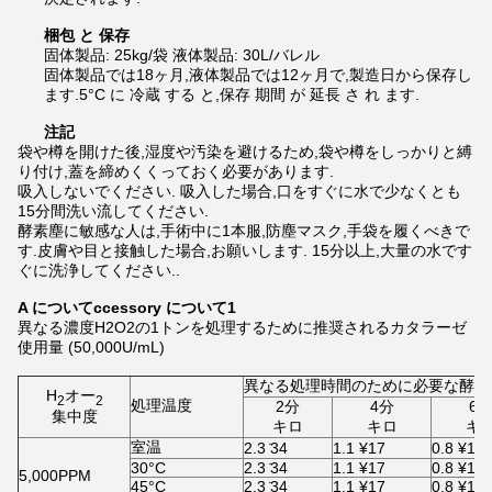
梱包 と 保存
固体製品: 25kg/袋 液体製品: 30L/バレル
固体製品では18ヶ月,液体製品では12ヶ月で,製造日から保存し
ます.5°C に 冷蔵 する と,保存 期間 が 延長 さ れ ます.
注記
袋や樽を開けた後,湿度や汚染を避けるため,袋や樽をしっかりと縛
り付け,蓋を締めくくっておく必要があります.
吸入しないでください. 吸入した場合,口をすぐに水で少なくとも
15分間洗い流してください.
酵素塵に敏感な人は,手術中に1本服,防塵マスク,手袋を履くべきで
す.皮膚や目と接触した場合,お願いします. 15分以上,大量の水です
ぐに洗浄してください..
A について
ccessory について
1
異なる濃度H2O2の1トンを処理するために推奨されるカタラーゼ
使用量 (50,000U/mL)
異なる処理時間のために必要な酵素
H
オー
2
2
処理温度
2分
4分
6
集中度
キロ
キロ
キ
室温
2.3 ̇34
1.1 ¥17
0.8 ¥11
30°C
2.3 ̇34
1.1 ¥17
0.8 ¥11
5,000PPM
45°C
2.3 ̇34
1.1 ¥17
0.8 ¥11