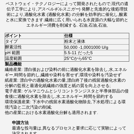
ベストウェイ・テクノロジーによって開発されたもので,現代の遺
伝子工学により,
アスペルギルスニガー
) 発酵と先進的な後処理技
術により,過酸化水素 (過酸化水素) の分解を効率的に催化し,酸素
と水に変換できます.繊維に広く用いられる水資源の大幅な節約と
エネルギー消費を削減する. 石油,石油,石油,
ポイント
仕様
タイプ
粉末と液体
酵素活性
50,000 -1,0001000 U/g
pH 範囲
5.5-11 だった5
温度範囲
25°Cから65°C
製品機能
繊維産業: 漂白後および染料の前に過酸化水素を除去し,水,エネル
ギー,時間を節約し,繊維や染料を害せず,環境や染料を汚染せず
紙産業: 漂白中の過酸化水素の量,漂白終了後の残留過酸化水素の
分解の監視と最適化紙繊維の強度と紙の質を向上させる;
電子産業: ゲルマニウムとシリコントランジスタと半導体部品の侵
食後に過酸化水素を除去し,水,エネルギー,時間を節約する
環境保護産業: 下水中の残留水素過酸化物除去,下水処理による環
境汚染と二次汚染の削減;
他の産業における水素過酸化分解も適用されます.
申請方法
最適な投与量は,異なるプロセスと要求に応じて実験によって
決定されます.