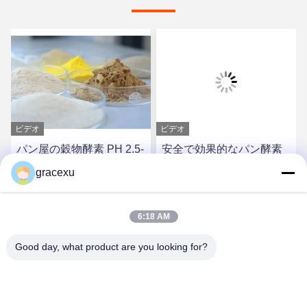
ビデオ
ビデオ
パン屋の穀物酵素 PH 2.5-
安全で効果的なパン酵素
11.5 バンの目覚めと再蒸
の適用計画 3 000 G/T 白
gracexu
気への耐性を向上させる
粉/液体
お問い合わせ
お問い合わせ
6:18 AM
Good day, what product are you looking for?