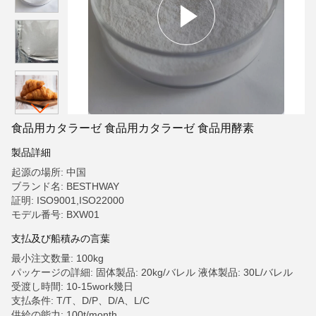
食品用カタラーゼ 食品用カタラーゼ 食品用酵素
製品詳細
起源の場所: 中国
ブランド名: BESTHWAY
証明: ISO9001,ISO22000
モデル番号: BXW01
支払及び船積みの言葉
最小注文数量: 100kg
パッケージの詳細: 固体製品: 20kg/バレル 液体製品: 30L/バレル
受渡し時間: 10-15work幾日
支払条件: T/T、D/P、D/A、L/C
供給の能力: 100t/month