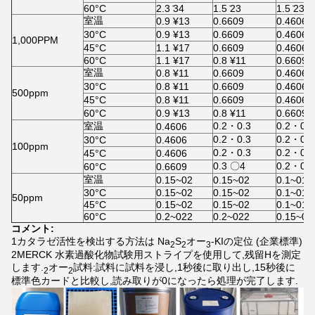
60°C
2.3 ̇34
1.5 ̇23
1.5 ̇23
室温
0.9 ¥13
0.6609
0.4606
30°C
0.9 ¥13
0.6609
0.4606
1,000PPM
45°C
1.1 ¥17
0.6609
0.4606
60°C
1.1 ¥17
0.8 ¥11
0.6609
室温
0.8 ¥11
0.6609
0.4606
30°C
0.8 ¥11
0.6609
0.4606
500ppm
45°C
0.8 ¥11
0.6609
0.4606
60°C
0.9 ¥13
0.8 ¥11
0.6609
室温
0.2・0.3
0.2・0.2
0.4606
0.2・0.3
0.2・0.2
30°C
0.4606
100ppm
0.2・0.3
0.2・0.2
45°C
0.4606
0.3 〇4
0.2・0.3
60°C
0.6609
室温
0.15~02
0.15~02
0.1~015
30°C
0.15~02
0.15~02
0.1~015
50ppm
45°C
0.15~02
0.15~02
0.1~015
60°C
0.2~022
0.2~022
0.15~02
コメント:
1カタラゼ活性を検出する方法は Na
S
オー
-KIの定位 (企業標準)
2
2
3
2MERCK 水素過酸化物試験用ストライプを使用して,残留Hを測定
します.
オー
試料:試料に試料を浸し,1秒後に取り出し,15秒後に
2
2
標準色カードと比較し,読み取りが0になったら処理が完了します.