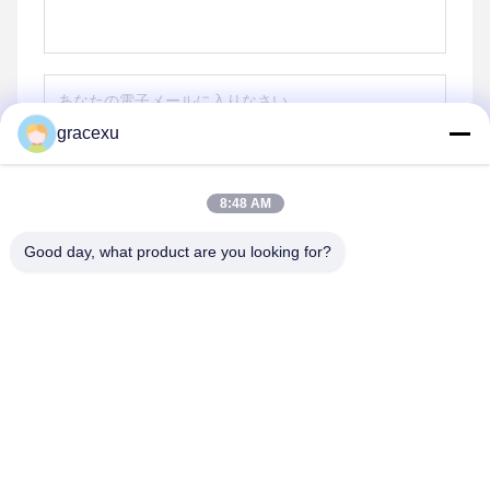
gracexu
送りなさい
8:48 AM
Good day, what product are you looking for?
Jintang Bestway Technology Co., Ltd.
gracexu119@163.com
86-028-67834796