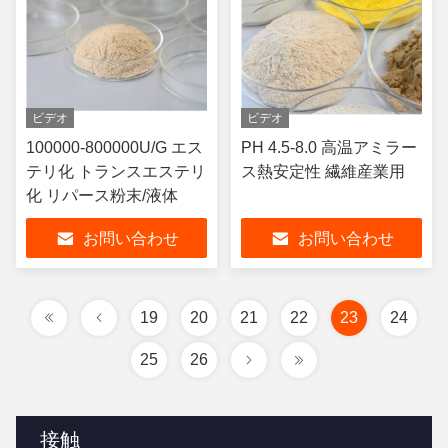
ビデオ
ビデオ
100000-800000U/G エス
PH 4.5-8.0 高温アミラー
テリ化 トランスエステリ
ス熱安定性 繊維産業用
化 リパース粉末/液体
お問い合わせ
お問い合わせ
19
20
21
22
23
24
25
26
接触