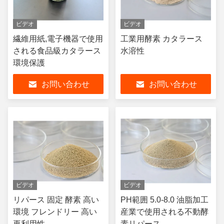
ビデオ
ビデオ
繊維用紙,電子機器で使用
工業用酵素 カタラース
される食品級カタラース
水溶性
環境保護
お問い合わせ
お問い合わせ
ビデオ
ビデオ
リパース 固定 酵素 高い
PH範囲 5.0-8.0 油脂加工
環境 フレンドリー 高い
産業で使用される不動酵
再利用性
素リパース