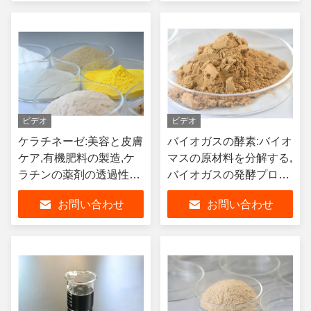
ビデオ
ビデオ
ケラチネーゼ:美容と皮膚
バイオガスの酵素:バイオ
ケア,有機肥料の製造,ケ
マスの原材料を分解する,
ラチンの薬剤の透過性を
バイオガスの発酵プロセ
向上させる
ス,バイオガスの生産を増
お問い合わせ
お問い合わせ
やす