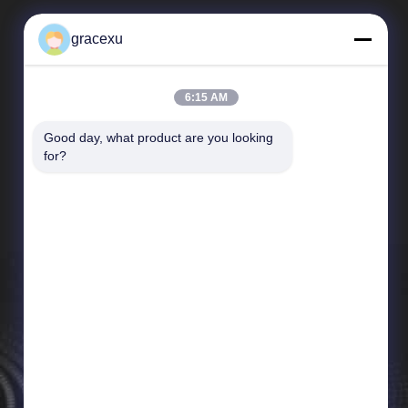
gracexu
6:15 AM
Good day, what product are you looking 
SAIKESAISI水素エナジー
for?
企業紹介
生産現場
品質管理
ニュース
地図
プライバシーポリシー規約