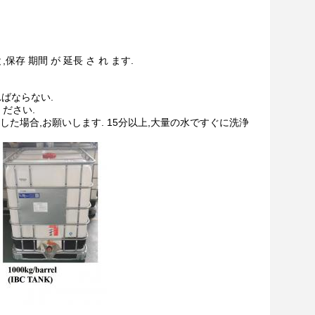
保存 期間 が 延長 さ れ ます.
ばならない.
ださい.
した場合,お願いします. 15分以上,大量の水ですぐに洗浄