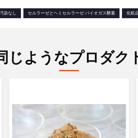
 汚染なし
セルラーゼとヘミセルラーゼ バイオガス酵素
化粧
同じようなプロダク