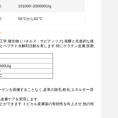
:
101000~200000U/g
:
55°Cから65°C
る
学,微生物 (
バキルス・サビティリス
) 発酵と先進的な後
とペプチド水解剤活動を有します.特にケラチン皮膚,医療,
000U/g
5
C
ーゲンを損傷することなく,皮革の脱毛,軟化,エネルギー消
い皮膚ケアを実現します.
とができます.トピカル皮膚薬の有効性を向上させ,他の領