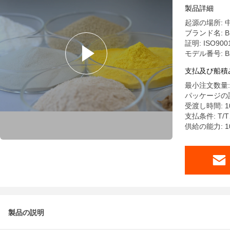
製品詳細
起源の場所: 
ブランド名: B
証明: ISO9001
モデル番号: B
支払及び船積
最小注文数量: 
パッケージの詳細
受渡し時間: 10
支払条件: T/T
供給の能力: 10
製品の説明