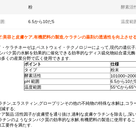
粉
酵素活性
囲:
6.5から10だ5
温度範囲
:美容と皮膚ケア,有機肥料の製造,ケラチンの薬剤の透過性を向上させ
・ケラチネーゼは,ベストウェイ・テクノロジーによって,現代の遺伝子工
タンパク質の水解を効果的に催化できる効率的なディス硫化物結合還元酶
の多くの産業分野で広く使用できます.
ポイント
仕様
タイプ
粉末
酵素活性
101000~200
pH 範囲
6.5から10だ
温度範囲
55°Cから65°
ラチン,エラスティン,グローブリンその他の不純物の特殊な水解は,コラ
減する;
ア製品:活性因子が皮膚壁を通り抜け,過剰な皮膚ケラチンを除去し,深
ケラチンのようなタンパク質の効率的な水解,有機肥料の製造に使用するこ
工要件を満たす.