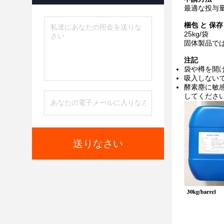
最適な投与
梱包 と 保存
25kg/袋
固体製品では1
注記
袋や樽を開け
吸入しないで
酵素塵に敏感
してください
送りなさい