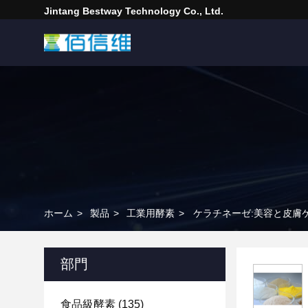
Jintang Bestway Technology Co., Ltd.
ホーム
>
製品
>
工業用酵素
>
ケラチネーゼ:美容と皮膚
部門
食品級酵素
(135)