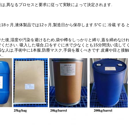
量は,異なるプロセスと要求に従って実験によって決定されます.
8ヶ月,液体製品では12ヶ月,製造日から保存します.5°C に 冷蔵 する と,
た後,湿度や汚染を避けるため,袋や樽をしっかりと縛り,蓋を締めなけれ
ください. 吸入した場合,口をすぐに水で少なくとも15分間洗い流してく
な人は,手術中に1本服,防塵マスク,手袋を履くべきです.皮膚や目と接触
..