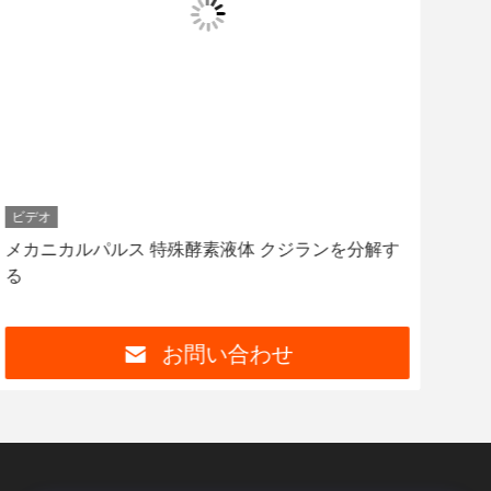
ビデオ
ビデ
メカニカルパルス 特殊酵素液体 クジランを分解す
家庭
る
化 
お問い合わせ