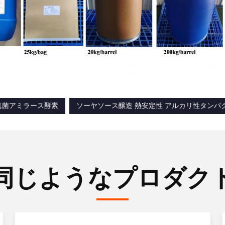
真菌アミラース酵素
ソーヤソース醸造 熱安定性 アルカリ性タンパ
同じようなプロダク