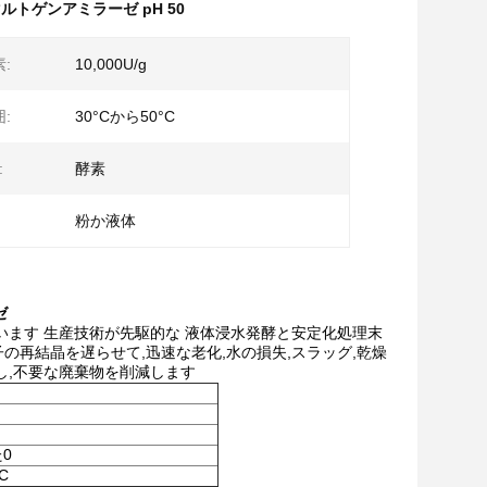
ルトゲンアミラーゼ pH 50
:
10,000U/g
:
30°Cから50°C
:
酵素
粉か液体
ゼ
ます 生産技術が先駆的な 液体浸水発酵と安定化処理末
再結晶を遅らせて,迅速な老化,水の損失,スラッグ,乾燥
し,不要な廃棄物を削減します
た0
C