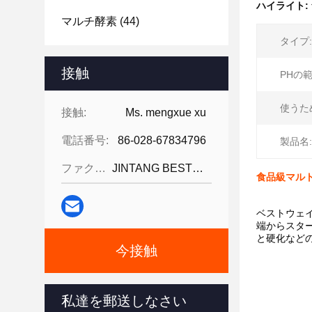
ハイライト:
マルチ酵素
(44)
タイプ:
接触
PHの範
使うた
接触:
Ms. mengxue xu
電話番号:
86-028-67834796
製品名:
ファクシミリ:
JINTANG BESTWAY TECHNOLOGY CO
食品級マルトゲ
ベストウェ
端からスタ
と硬化など
今接触
私達を郵送しなさい