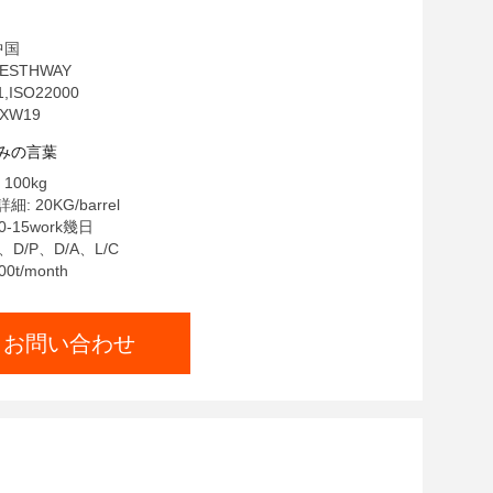
中国
ESTHWAY
,ISO22000
XW19
みの言葉
100kg
 20KG/barrel
-15work幾日
、D/P、D/A、L/C
0t/month
お問い合わせ