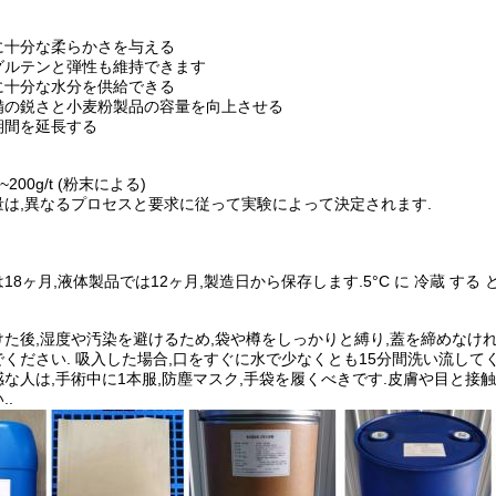
に十分な柔らかさを与える
グルテンと弾性も維持できます
に十分な水分を供給できる
備の鋭さと小麦粉製品の容量を向上させる
期間を延長する
~200g/t (粉末による)
量は,異なるプロセスと要求に従って実験によって決定されます.
8ヶ月,液体製品では12ヶ月,製造日から保存します.5°C に 冷蔵 する と,
た後,湿度や汚染を避けるため,袋や樽をしっかりと縛り,蓋を締めなけれ
ください. 吸入した場合,口をすぐに水で少なくとも15分間洗い流してく
な人は,手術中に1本服,防塵マスク,手袋を履くべきです.皮膚や目と接触
..