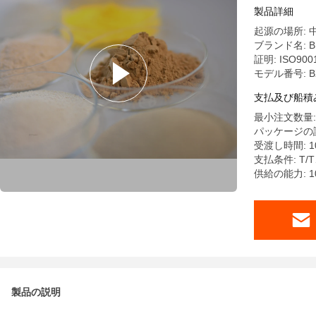
製品詳細
起源の場所: 
ブランド名: B
証明: ISO9001
モデル番号: B
支払及び船積
最小注文数量: 
パッケージの詳細:
受渡し時間: 10
支払条件: T/T
供給の能力: 10
製品の説明