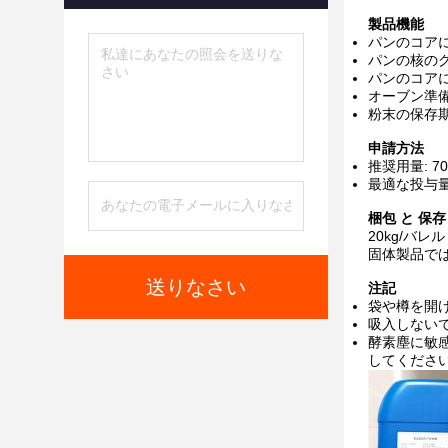
製品機能
パンのコア
パンの核の
パンのコア
オーブン準
粉末の保存
申請方法
推奨用量: 70
最適な投与
梱包 と 保存
20kg/バレル
固体製品では1
送りなさい
注記
袋や樽を開け
吸入しないで
酵素塵に敏感
してください