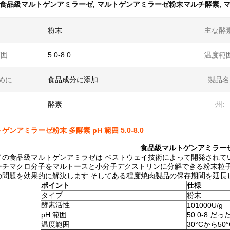
食品級マルトゲンアミラーゼ
,
マルトゲンアミラーゼ粉末マルチ酵素
,
マ
粉末
主な酵素
囲:
5.0-8.0
温度範囲
めに:
食品成分に添加
製品名
酵素
州:
ンアミラーゼ粉末 多酵素 pH 範囲 5.0-8.0
食品級マルトゲンアミラー
イの食品級マルトゲンアミラゼは ベストウェイ技術によって開発されてい
ーチマクロ分子をマルトースと小分子デクストリンに分解できる粉末粒子の
の問題を効果的に解決します.そしてある程度焼肉製品の保存期間を延長
ポイント
仕様
タイプ
粉末
酵素活性
101000U/g
pH 範囲
50.0-8 だっ
温度範囲
30°Cから50°