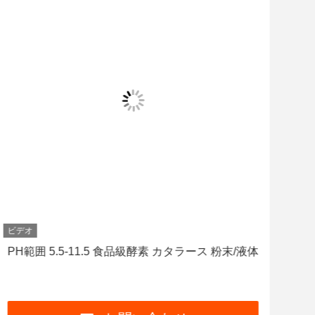
ビデオ
ビデ
PH範囲 5.5-11.5 食品級酵素 カタラース 粉末/液体
ベ