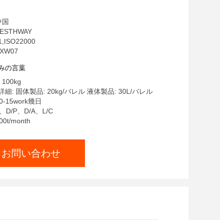
中国
ESTHWAY
,ISO22000
XW07
みの言葉
100kg
: 固体製品: 20kg/バレル 液体製品: 30L/バレル
-15work幾日
、D/P、D/A、L/C
0t/month
お問い合わせ