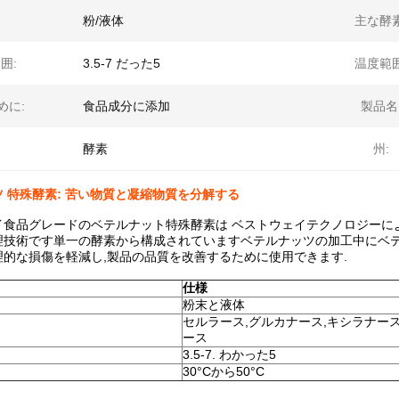
粉/液体
主な酵素
囲:
3.5-7 だった5
温度範囲
めに:
食品成分に添加
製品名
酵素
州:
 特殊酵素: 苦い物質と凝縮物質を分解する
イ食品グレードのベテルナット特殊酵素は ベストウェイテクノロジーによ
理技術です単一の酵素から構成されていますベテルナッツの加工中にベテ
理的な損傷を軽減し,製品の品質を改善するために使用できます.
仕様
粉末と液体
セルラース,グルカナース,キシラナース
ース
3.5-7. わかった5
30°Cから50°C