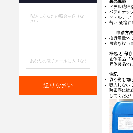
製品機能
ベテル繊維
ベテルナッ
ベテルナッ
苦い,凝縮す
申請方法
推奨用量:ベテ
最適な投与
梱包 と 保存
固体製品: 20
固体製品では1
注記
袋や樽を開け
送りなさい
吸入しないで
酵素塵に敏感
してください