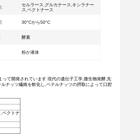
セルラース,グルカナース,キシラナー
:
ス,ペクトナース
:
30°Cから50°C
:
酵素
粉か液体
って開発されています 現代の遺伝子工学,微生物発酵,先
ルナッツ繊維を軟化し,ベテルナッツの摂取によって口腔
,ペクトナ