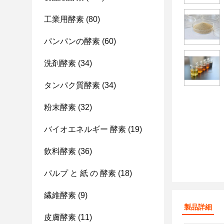
工業用酵素
(80)
パンパンの酵素
(60)
洗剤酵素
(34)
タンパク質酵素
(34)
粉末酵素
(32)
バイオエネルギー 酵素
(19)
飲料酵素
(36)
パルプ と 紙 の 酵素
(18)
繊維酵素
(9)
製品詳細
皮膚酵素
(11)