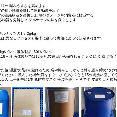
を緩め 噛みやすさを高めます
ツの粗い繊維を壊して軟化効果を出す
ツの組織構造を改善し,口腔のダメージを消費者に軽減する
る物質を分解し ベテルナッツの味を良くします
ルナッツの1.5-2g/kg
量は,異なるプロセスと要求に従って実験によって決定されます.
kg/バレル 液体製品: 30L/バレル
8ヶ月,液体製品では12ヶ月,製造日から保存します.5°C に 冷蔵 する と,
た後,湿度や汚染を避けるため,袋や樽をしっかりと縛り,蓋を締めなけれ
ください. 吸入した場合,口をすぐに水で少なくとも15分間洗い流してく
な人は,手術中に1本服,防塵マスク,手袋を履くべきです.皮膚や目と接触
.