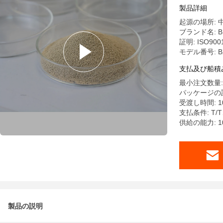
製品詳細
起源の場所: 
ブランド名: B
証明: ISO9001
モデル番号: B
支払及び船積
最小注文数量: 
パッケージの詳細
受渡し時間: 10
支払条件: T/T
供給の能力: 10
製品の説明