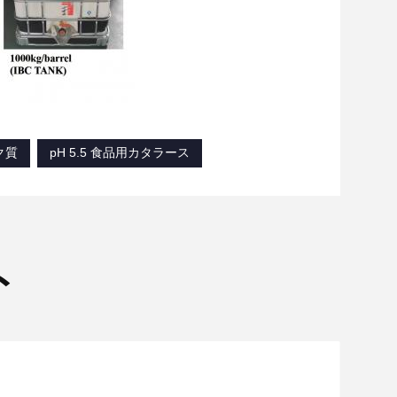
ク質
pH 5.5 食品用カタラース
ト