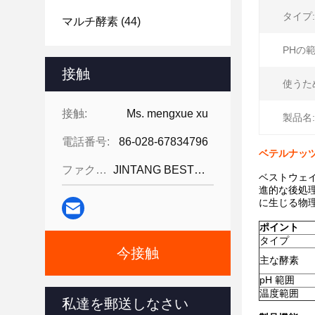
タイプ:
マルチ酵素
(44)
PHの範
接触
使うた
接触:
Ms. mengxue xu
製品名:
電話番号:
86-028-67834796
ベテルナッツ
ファクシミリ:
JINTANG BESTWAY TECHNOLOGY CO
ベストウェ
進的な後処
に生じる物
ポイント
タイプ
今接触
主な酵素
pH 範囲
温度範囲
私達を郵送しなさい