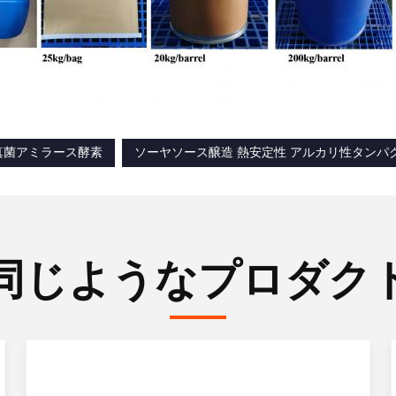
真菌アミラース酵素
ソーヤソース醸造 熱安定性 アルカリ性タンパ
同じようなプロダク