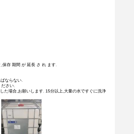
保存 期間 が 延長 さ れ ます.
ばならない.
ださい.
した場合,お願いします. 15分以上,大量の水ですぐに洗浄