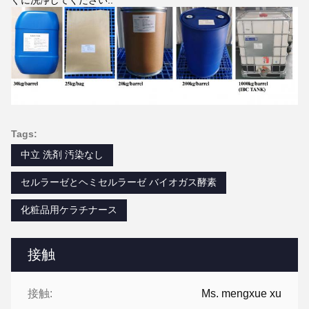
ぐに洗浄してください..
Tags:
中立 洗剤 汚染なし
セルラーゼとヘミセルラーゼ バイオガス酵素
化粧品用ケラチナース
接触
接触:
Ms. mengxue xu