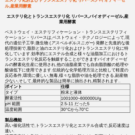
エステリ化およびトランスエステリ化 リパース,バイオディーゼ
ル,産業用酵素
エステリ化とトランスエステリ化 リパース,バイオディーゼル,産
業用酵素
ベストウェイ・エステリフィケーション・トランスエステリフィ
ケーション・リパースは,ベストウェイ・テクノロジーによって,現
代の遺伝子工学,微生物 (
アスペルギルスニガー
) 発酵と先進的な後
処理技術で,脂肪と油のエステリ化およびトランスエステリ化に特
化しています.効率的にエステル合成と様々な油脂加工におけるト
ランスエステリ化反応を触媒することができますバイオディーゼ
ルの酵素化生産に使用され,他の油脂産業でも自由脂肪酸の処理や
酸値低下に使用できます.伝統的な化学処理方法と比較して軽度の
反応条件,環境に優しい,無毒,様々な脂肪や油を処理できる,副産物
少ない,そして,最終的な製品は簡単に抽出され,精製されます..
ポイント
仕様
タイプ
粉末と液体
酵素活性
1001000~800000U/g
pH 範囲
2.5-11 だった5
温度範囲
30°Cから70°C
製品機能
高い催化活性で,トランスエステリ化とエステル合成で,反応速度は
速い.