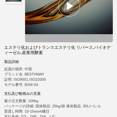
エステリ化およびトランスエステリ化 リパース,バイオデ
ィーゼル,産業用酵素
製品詳細
起源の場所: 中国
ブランド名: BESTHWAY
証明: ISO9001,ISO22000
モデル番号: BXW-04
支払及び船積みの言葉
最小注文数量: 100kg
パッケージの詳細: 固体製品: 25kg/袋 液体製品: 30L/バレル
受渡し時間: 10-15work幾日
支払条件: T/T、D/P、D/A、L/C