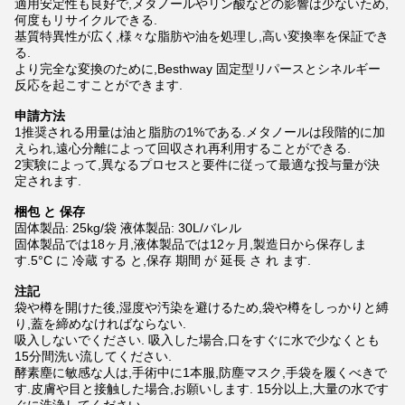
適用安定性も良好で,メタノールやリン酸などの影響は少ないため,
何度もリサイクルできる.
基質特異性が広く,様々な脂肪や油を処理し,高い変換率を保証でき
る.
より完全な変換のために,Besthway 固定型リパースとシネルギー
反応を起こすことができます.
申請方法
1推奨される用量は油と脂肪の1%である.メタノールは段階的に加
えられ,遠心分離によって回収され再利用することができる.
2実験によって,異なるプロセスと要件に従って最適な投与量が決
定されます.
梱包 と 保存
固体製品: 25kg/袋 液体製品: 30L/バレル
固体製品では18ヶ月,液体製品では12ヶ月,製造日から保存しま
す.5°C に 冷蔵 する と,保存 期間 が 延長 さ れ ます.
注記
袋や樽を開けた後,湿度や汚染を避けるため,袋や樽をしっかりと縛
り,蓋を締めなければならない.
吸入しないでください. 吸入した場合,口をすぐに水で少なくとも
15分間洗い流してください.
酵素塵に敏感な人は,手術中に1本服,防塵マスク,手袋を履くべきで
す.皮膚や目と接触した場合,お願いします. 15分以上,大量の水です