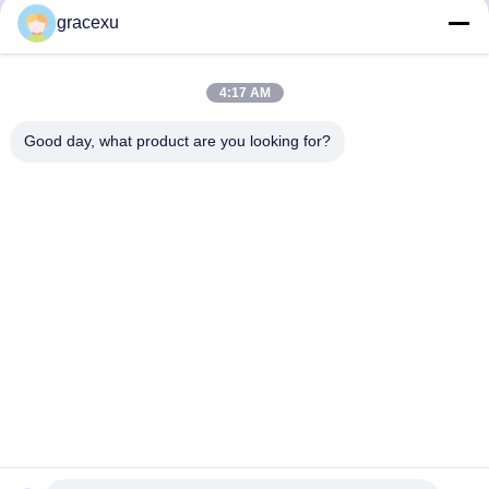
素粉末と液体 ISO9001
チナース酵素 粉末
gracexu
10000~200000U/g
お問い合わせ
お問い合わせ
4:17 AM
Good day, what product are you looking for?
Jintang Bestway Technology Co., Ltd.
gracexu119@163.com
86-028-67834796
1#ビル18・24#ジンレ道路 チェンドゥ・アバ工業集中開発
区 チェンドゥ・シチュアン,中国
中国の良質 食品級酵素 メーカー。Copyright© 2023-2025