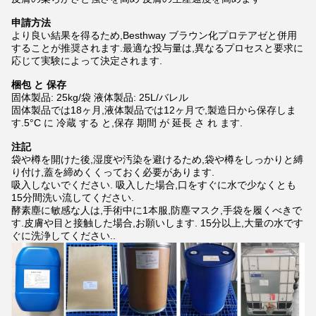
申請方法
より良い結果を得るため,Besthway ブラウン化プロテアゼと併用
することが推奨されます.最適な投与量は,異なるプロセスと要求に
応じて実験によって決定されます.
梱包 と 保存
固体製品: 25kg/袋 液体製品: 25L/バレル
固体製品では18ヶ月,液体製品では12ヶ月で,製造日から保存しま
す.5°C に 冷蔵 する と,保存 期間 が 延長 さ れ ます.
注記
袋や樽を開けた後,湿度や汚染を避けるため,袋や樽をしっかりと縛
り付け,蓋を締めくくっておく必要があります.
吸入しないでください. 吸入した場合,口をすぐに水で少なくとも
15分間洗い流してください.
酵素塵に敏感な人は,手術中に1本服,防塵マスク,手袋を履くべきで
す.皮膚や目と接触した場合,お願いします. 15分以上,大量の水です
ぐに洗浄してください..