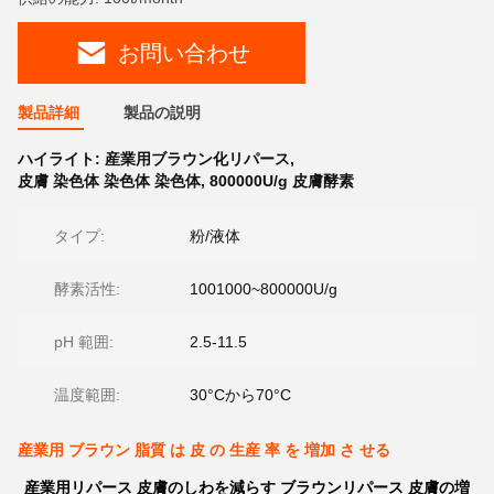
お問い合わせ
製品詳細
製品の説明
ハイライト:
産業用ブラウン化リパース
,
皮膚 染色体 染色体 染色体
,
800000U/g 皮膚酵素
タイプ:
粉/液体
酵素活性:
1001000~800000U/g
pH 範囲:
2.5-11.5
温度範囲:
30°Cから70°C
産業用 ブラウン 脂質 は 皮 の 生産 率 を 増加 さ せる
産業用リパース 皮膚のしわを減らす ブラウンリパース 皮膚の増