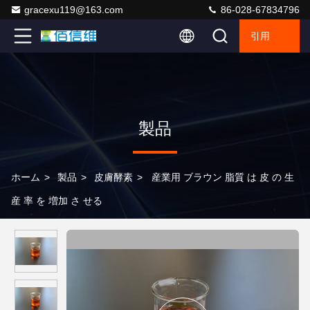
gracexu119@163.com
86-028-67834796
引用
製品
ホーム
>
製品
>
皮膚酵素
>
産業用 ブラウン 脂質 は 皮 の 生
産 率 を 増加 さ せる