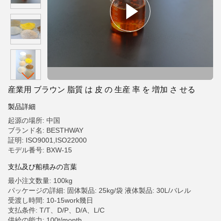
産業用 ブラウン 脂質 は 皮 の 生産 率 を 増加 さ せる
製品詳細
起源の場所: 中国
ブランド名: BESTHWAY
証明: ISO9001,ISO22000
モデル番号: BXW-15
支払及び船積みの言葉
最小注文数量: 100kg
パッケージの詳細: 固体製品: 25kg/袋 液体製品: 30L/バレル
受渡し時間: 10-15work幾日
支払条件: T/T、D/P、D/A、L/C
供給の能力: 100t/month