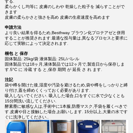
する.
柔らかくし均等に 皮膚のしわや 乾燥した粒子を 減らすことがで
きます
皮膚の柔らかさと強さを高め 皮膚の生産速度を高めます
申請方法
より良い結果を得るため,Besthway ブラウン化プロテアゼと併用
することが推奨されます.最適な投与量は,異なるプロセスと要求に
応じて実験によって決定されます.
梱包 と 保存
固体製品: 25kg/袋 液体製品: 25L/バレル
固体製品では18ヶ月,液体製品では12ヶ月で,製造日から保存しま
す.5°C に 冷蔵 する と,保存 期間 が 延長 さ れ ます.
注記
袋や樽を開けた後,湿度や汚染を避けるため,袋や樽をしっかりと縛
り付け,蓋を締めくくっておく必要があります.
吸入しないでください. 吸入した場合,口をすぐに水で少なくとも
15分間洗い流してください.
酵素塵に敏感な人は,手術中に1本服,防塵マスク,手袋を履くべきで
す.皮膚や目と接触した場合,お願いします. 15分以上,大量の水です
ぐに洗浄してください..