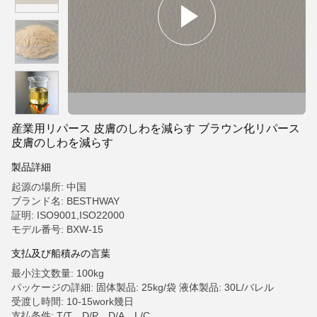
産業用リパース 皮膚のしわを減らす ブラウン化リパース
皮膚のしわを減らす
製品詳細
起源の場所: 中国
ブランド名: BESTHWAY
証明: ISO9001,ISO22000
モデル番号: BXW-15
支払及び船積みの言葉
最小注文数量: 100kg
パッケージの詳細: 固体製品: 25kg/袋 液体製品: 30L/バレル
受渡し時間: 10-15work幾日
支払条件: T/T、D/P、D/A、L/C