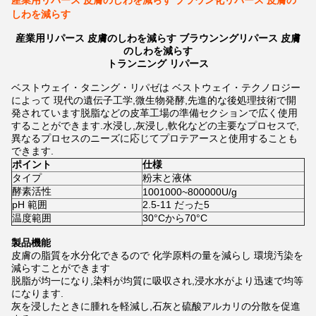
産業用リパース 皮膚のしわを減らす ブラウン化リパース 皮膚の
しわを減らす
産業用リパース 皮膚のしわを減らす ブラウンングリパース 皮膚
のしわを減らす
トランニング リパース
ベストウェイ・タニング・リパゼは ベストウェイ・テクノロジー
によって 現代の遺伝子工学,微生物発酵,先進的な後処理技術で開
発されています脱脂などの皮革工場の準備セクションで広く使用
することができます.水浸し,灰浸し,軟化などの主要なプロセスで,
異なるプロセスのニーズに応じてプロテアースと使用することも
できます.
ポイント
仕様
タイプ
粉末と液体
酵素活性
1001000~800000U/g
pH 範囲
2.5-11 だった5
温度範囲
30°Cから70°C
製品機能
皮膚の脂質を水分化できるので 化学原料の量を減らし 環境汚染を
減らすことができます
脱脂が均一になり,染料が均質に吸収され,浸水水がより迅速で均等
になります.
灰を浸したときに腫れを軽減し,石灰と硫酸アルカリの分散を促進