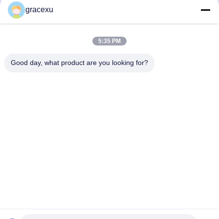
素粉末と液体 ISO9001
チナース酵素 粉末
gracexu
10000~200000U/g
お問い合わせ
お問い合わせ
5:35 PM
Good day, what product are you looking for?
Jintang Bestway Technology Co., Ltd.
gracexu119@163.com
86-028-67834796
1#ビル18・24#ジンレ道路 チェンドゥ・アバ工業集中開発
区 チェンドゥ・シチュアン,中国
中国の良質 食品級酵素 メーカー。Copyright© 2023-2025