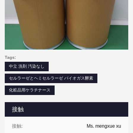
Tags:
中立 洗剤 汚染なし
セルラーゼとヘミセルラーゼ バイオガス酵素
化粧品用ケラチナース
接触
接触:
Ms. mengxue xu