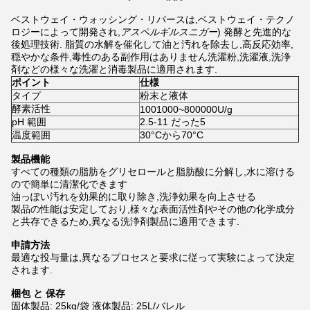
ベストウェイ・ウォッシング・リパースは,ベストウェイ・テクノ
ロジーによって開発され,
アスペルギルスニガー
) 発酵と先進的な
後処理技術. 脂質の水解を催化して油と汚れを除去し,高反応効率,
穏やかな条件,毒性のある副作用はありません洗濯粉,洗濯液,洗浄
剤などの様々な洗濯と消毒製品に適用されます.
ポイント
仕様
タイプ
粉末と液体
酵素活性
1001000~800000U/g
pH 範囲
2.5-11 だった5
温度範囲
30°Cから70°C
製品機能
すべての種類の脂肪をグリセロールと脂肪酸に分解し,水に溶ける
ので簡単に清潔化できます
油っぽい汚れを効果的に取り除き,洗浄効果を向上させる
製品の性能は安定しており,様々な表面活性剤やその他の化学成分
と共存できるため,異なる洗浄剤製品に適用できます.
申請方法
最適な投与量は,異なるプロセスと要求に従って実験によって決定
されます.
梱包 と 保存
固体製品: 25kg/袋 液体製品: 25L/バレル