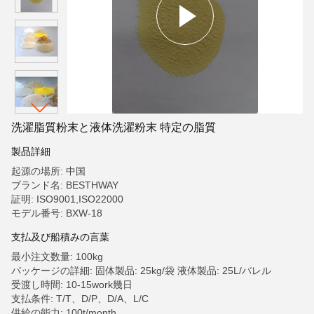
洗濯脂質粉末と液体洗濯粉末 特定の脂質
製品詳細
起源の場所: 中国
ブランド名: BESTHWAY
証明: ISO9001,ISO22000
モデル番号: BXW-18
支払及び船積みの言葉
最小注文数量: 100kg
パッケージの詳細: 固体製品: 25kg/袋 液体製品: 25L/バレル
受渡し時間: 10-15work幾日
支払条件: T/T、D/P、D/A、L/C
供給の能力: 100t/month