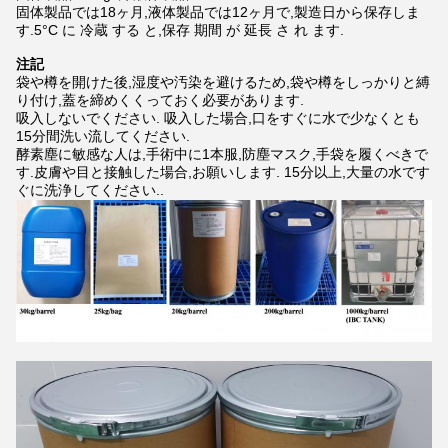
固体製品では18ヶ月,液体製品では12ヶ月で,製造日から保存しま
す.5°C に 冷蔵 する と,保存 期間 が 延長 さ れ ます.
注記
袋や樽を開けた後,湿度や汚染を避けるため,袋や樽をしっかりと縛
り付け,蓋を締めくくっておく必要があります.
吸入しないでください. 吸入した場合,口をすぐに水で少なくとも
15分間洗い流してください.
酵素塵に敏感な人は,手術中に1本服,防塵マスク,手袋を履くべきで
す.皮膚や目と接触した場合,お願いします. 15分以上,大量の水です
ぐに洗浄してください..