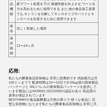
品
産でワート粘度を下げ,過濾性能を向上させ,ワート出
機
力を高めるために使用できる.また,他の食品加工産業
能
でも,キシランを分解してキシロオリゴサハリドとキ
シロースを生産するために使用できます..
保
涼しく乾燥した場所
存
保
存
12〜24ヶ月
期
間
応用:
私たちの酵素食品添加物は 非常に効果的です 供給能力は月
100トンまでで 配達時間は10〜15日です25kg/袋の固体製品
パッケージと 30L/バレルの液体製品パッケージを提供して
います製品にはISO9001,ISO22000の認証があり 高品質の
基準が保証されています
BESTHWAYの食品級酵素は天然の香りで 様々な食品に 完
璧な添加物になります私たちの酵素食品添加物は,非常に汎