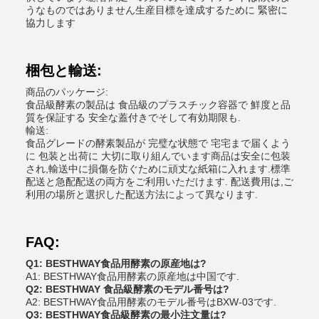
うなものではありません生産目標を達成するために 緊密に
協力します
梱包と輸送:
商品のパッケージ:
食品級酵素の製品は 食品級のプラスチック容器で 鮮度と品
質を保証する 安全な蓋付きでそして有効期限も.
輸送:
食品グレードの酵素製品が 完璧な状態で 宅宅まで届くよう
に 包装と出荷に 大切に取り組んでいます商品は安全に包装
され,輸送中に損傷を防ぐために頑丈な紙箱に入れます.標準
配送と急配配送の両方をご利用いただけます. 配送費用は,ご
利用の場所と選択した配送方法によって異なります.
FAQ:
Q1: BESTHWAY食品用酵素の原産地は?
A1: BESTHWAY食品用酵素の原産地は中国です.
Q2: BESTHWAY 食品級酵素のモデル番号は?
A2: BESTHWAY食品用酵素のモデル番号はBXW-03です.
Q3: BESTHWAY食品級酵素の最小注文量は?