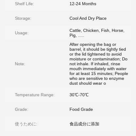
Shelf Life:
12-24 Months
Storage:
Cool And Dry Place
Cattle, Chicken, Fish, Horse,
Usage:
Pig, .....
After opening the bag or
barrel, it should be tightly tied
or the lid tightened to avoid
moisture or contamination; Do
Note:
not inhale. If inhaled, rinse
mouth immediately with water
for at least 15 minutes; People
who are sensitive to enzyme
dust should wear o
Temperature Range:
30℃-70℃
Grade:
Food Grade
使うために:
食品成分に添加