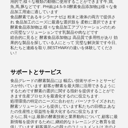
用的で,様々な種類の動物に使用することができます牛,鶏,
魚,馬,豚などです. PH値は4.5-9.0酵素食品添加物は様々な食
品加工用途に適しています
食品酵素であるキシラーナゼは 粉末と液体の両方で提供さ
れ 食品加工のニーズに最適な選択肢を 柔軟に選択できます
酵素食品添加物は,様々な食品加工アプリケーションのため
の完璧なソリューションです乳製品や肉などです
総合的に見ると 酵素食品添加物は 高品質で多用性があり 効
果的な製品を探している人にとって 完璧な解決策です今日,
私たちと連絡を取り,BESTHWAYの違いを体験してくださ
い.!
サポートとサービス
食品グレードの酵素製品には 幅広い技術サポートとサービ
スが付いています 顧客が酵素を最大限に活用できるように
するためです酵素の選択に関する指針を提供することがで
きます生産プロセスを最適化するのに役立ちます.
処理環境の特定のニーズに合わせた パーソナライズされた
酵素ソリューションも提供しています私たちの目標は,あな
たの生産性と収益性を最大化するのに役立ちます.
さらに,我々は,最新の酵素技術と業界動向について,顧客に最
新情報を提供するために,継続的なトレーニングと教育を提
供しています.顧客満足への我々のコミットメントは,次のよ