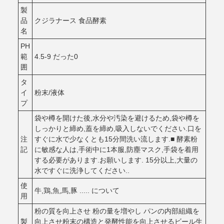
製
品
クジラナース 食品酵素
名
PH
範
4.5-9 だった0
囲
タ
イ
粉末/液体
プ
袋や樽を開けた後,水分や汚染を避けるため,袋や樽を
しっかりと締め,蓋を締め,吸入しないでください.口を
注
すぐに水で少なくとも15分間洗い流します.■ 酵素粉
記
に敏感な人は,手術中に1本服,防塵マスク,手袋を着用
する必要があります.お願いします. 15分以上,大量の
水ですぐに洗浄してください..
使
牛,鶏,魚,馬,豚 ..... について
用
粉の質を向上させ 粉の量を増やし パンの内部組織を
製
向上させ粉末の構造と発酵性能を向上させるビール生