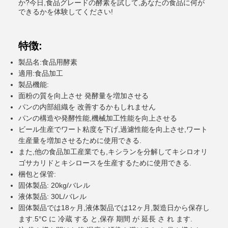
か?今日,食品グレードの酵素を試して,あなたの食品に何が
できるかを体験してください!
特徴:
製品名:食品用酵素
適用:食品加工
製品機能:
面粉の質を向上させ 発酵量を増加させる
パンの内部組織を 改善するかもしれません
パンの構造や発酵性能,機械加工性能を向上させる
ビール生産でワート粘度を下げ,過濾性能を向上させ,ワート
生産量を増加させるために使用できる.
また,他の食品加工産業でも,キシランを分解してキシロオリ
ゴサカリドとキシロースを生産するために使用できる.
梱包と保管:
固体製品: 20kg/バレル
液体製品: 30L/バレル
固体製品では18ヶ月,液体製品では12ヶ月,製造日から保存し
ます.5°C に 冷蔵 する と,保存 期間 が 延長 さ れ ます.