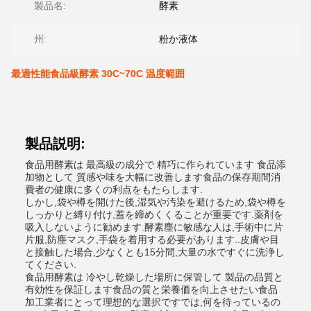
製品名:
酵素
州:
粉か液体
最適性能食品級酵素 30C~70C 温度範囲
製品説明:
食品用酵素は 最高級の成分で 精巧に作られています 食品添
加物として 質感や味を大幅に改善します食品の保存期間消
費者の健康に多くの利点をもたらします.
しかし,袋や樽を開けた後,湿気や汚染を避けるため,袋や樽を
しっかりと縛り付け,蓋を締めくくることが重要です.薬剤を
吸入しないように勧めます.酵素塵に敏感な人は,手術中に片
片服,防塵マスク,手袋を着用する必要があります..皮膚や目
と接触した場合,少なくとも15分間,大量の水ですぐに洗浄し
てください.
食品用酵素は 冷やし乾燥した場所に保管して 製品の品質と
有効性を保証します食品の質と栄養価を向上させたい食品
加工業者にとって理想的な選択ですでは,何を待っているの