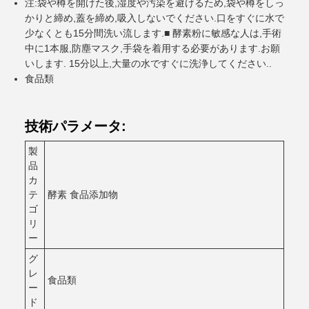
注:袋や樽を開けた後,湿度や汚染を避けるため,袋や樽をしっ
かりと締め,蓋を締め,吸入しないでください.口をすぐに水で
少なくとも15分間洗い流します.■ 酵素粉に敏感な人は,手術
中に1本服,防塵マスク,手袋を着用する必要があります.お願
いします. 15分以上,大量の水ですぐに洗浄してください..
食品類
技術パラメータ:
製
品
カ
テ
酵素 食品添加物
ゴ
リ
ー
グ
レ
食品類
ー
ド