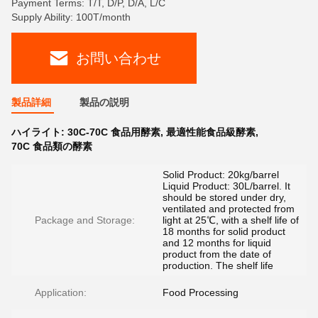
Payment Terms: T/T, D/P, D/A, L/C
Supply Ability: 100T/month
お問い合わせ
製品詳細
製品の説明
ハイライト:
30C-70C 食品用酵素
,
最適性能食品級酵素
,
70C 食品類の酵素
Solid Product: 20kg/barrel
Liquid Product: 30L/barrel. It
should be stored under dry,
ventilated and protected from
Package and Storage:
light at 25℃, with a shelf life of
18 months for solid product
and 12 months for liquid
product from the date of
production. The shelf life
Application:
Food Processing