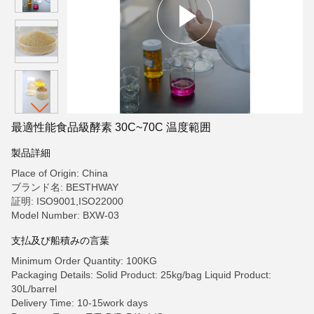
最適性能食品級酵素 30C~70C 温度範囲
製品詳細
Place of Origin: China
ブランド名: BESTHWAY
証明: ISO9001,ISO22000
Model Number: BXW-03
支払及び船積みの言葉
Minimum Order Quantity: 100KG
Packaging Details: Solid Product: 25kg/bag Liquid Product:
30L/barrel
Delivery Time: 10-15work days