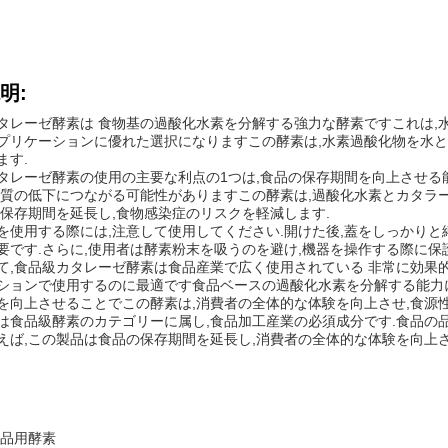
明:
タレーゼ酵素は 食物基の過酸化水素を分解する強力な酵素ですこれは,
プリケーションに優れた選択になりますこの酵素は,水素過酸化物を水と
ます.
タレーゼ酵素の使用の主要な利点の1つは,食品の保存期間を向上させる
や質の低下につながる可能性がありますこの酵素は,過酸化水素とカタラ
,保存期間を延長し,食物感染症のリスクを軽減します.
を使用する際には,注意して使用してください.開けた後,蓋をしっかりと
要です.さらに,使用者は酵素粉末を吸うのを避け,機器を操作する際に保
て,食品級カタレーゼ酵素は食品産業で広く使用されている 非常に効果的
ションで使用するのに最適です食品ベースの過酸化水素を分解する能力に
を向上させることでこの酵素は,消費者の全体的な体験を向上させ,食源
は食品級酵素のカテゴリーに属し,食品加工産業の必須成分です.食品の
えば,この製品は食品の保存期間を延長し,消費者の全体的な体験を向上
食品用酵素