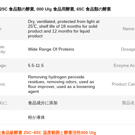
25C 食品類の酵素
,
000 U/g 食品用酵素
,
65C 食品類の酵素
Dry, ventilated, protected from light at
25℃, shelf life of 18 months for solid
e:
Name
product and 12 months for liquid
product
ate
Wide Range Of Proteins
Dosage
ity:
ge:
5.5-11.5
Enzyme Acti
Removing hydrogen peroxide
residues, removing odors, used as
ons:
Product Cat
flour improver, used as a loosening
agent
めに:
食品成分に添加
製品名
粉か液体
品級酵素 25C~65C 温度範囲と酵素活性000 U/g