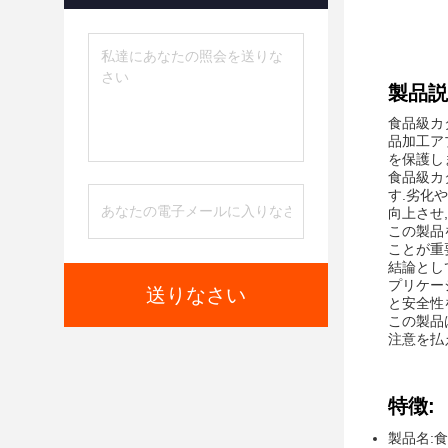
製品説
食品級カ
品加工ア
を保護し
食品級カ
す.劣化
向上させ
この製品
ことが重
結論とし
プリケー
送りなさい
と安全性
この製品
注意を払
特徴:
製品名: