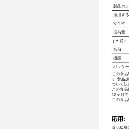
製品カ
適用す
安全性
投与量
pH 範囲
名前
機能
パッケ
この食品
す.食品
づいて決
この食品
12ヶ月で
この食品
応用:
食品級酵