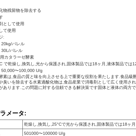
化物残留物を除去する
す
剤として使用
して使用
ジ:
 20kg/バレル
 30L/バレル
品用カタラーゼ酵素
5°C で乾燥し,換気し,光から保護され,固体製品では18ヶ月,液体製品では1
0,000〜100,000 U/g
酵素は,食品の質と味を向上させる上で重要な役割を果たします.食品級酵
や臭いを除去する水素過酸化物は,食品産業で消毒剤として広く使用され
があります.この問題に対する信頼できる解決策です固体と液体の両方で
ラメータ:
乾燥し,換気し,25°Cで光から保護され,固体製品では18ヶ
性
501000〜100000 U/g