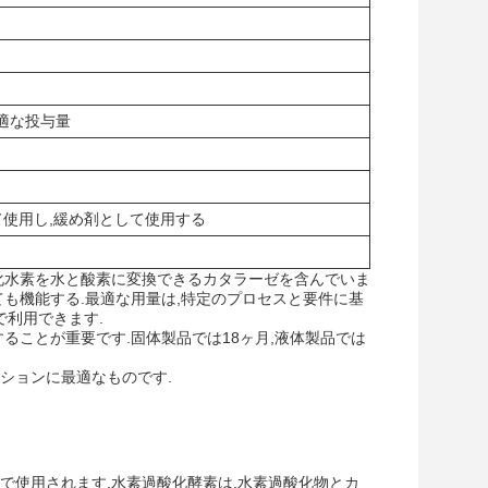
適な投与量
て使用し,緩め剤として使用する
化水素を水と酸素に変換できるカタラーゼを含んでいま
も機能する.最適な用量は,特定のプロセスと要件に基
で利用できます.
ることが重要です.固体製品では18ヶ月,液体製品では
ションに最適なものです.
で使用されます.水素過酸化酵素は,水素過酸化物とカ