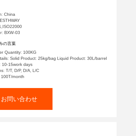
n: China
ESTHWAY
,ISO22000
r: BXW-03
みの言葉
r Quantity: 100KG
ails: Solid Product: 25kg/bag Liquid Product: 30L/barrel
: 10-15work days
: T/T, D/P, D/A, L/C
y: 100T/month
お問い合わせ