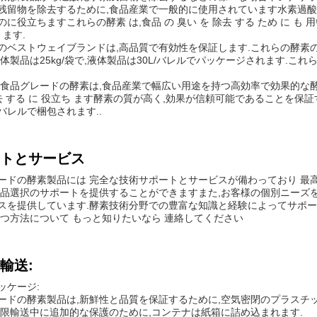
残留物を除去するために,食品産業で一般的に使用されています水素過酸
に役立ちますこれらの酵素 は,食品 の 臭い を 除去 する ため に も 用い ら
 ます.
のベストウェイブランドは,高品質で有効性を保証します.これらの酵素の
体製品は25kg/袋で,液体製品は30L/バレルでパッケージされます.これらの酵
,食品グレードの酵素は,食品産業で幅広い用途を持つ高効率で効果的な酵素です
除去 する に 役立ち ます酵素の質が高く,効果が信頼可能であることを保証
/バレルで梱包されます..
トとサービス
ードの酵素製品には 完全な技術サポートとサービスが備わっており 最
製品選択のサポートを提供することができますまた,お客様の個別ニーズ
スを提供しています.酵素技術分野での豊富な知識と経験によってサポー
立つ方法について もっと知りたいなら 連絡してください
輸送:
ッケージ:
ードの酵素製品は,新鮮性と品質を保証するために,空気密閉のプラスチッ
期限輸送中に追加的な保護のために,コンテナは紙箱に詰め込まれます.