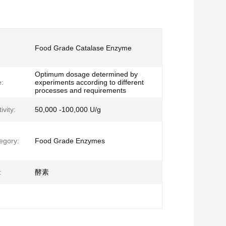
:
Food Grade Catalase Enzyme
Optimum dosage determined by
:
experiments according to different
processes and requirements
vity:
50,000 -100,000 U/g
egory:
Food Grade Enzymes
:
酵素