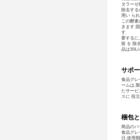
タラーゼ
除去するの
用い られ
この酵素
きます.固
す.
要するに
留 を 
品は30L
サポー
食品グレ
ームは,
たサービ
スに 役
梱包と
商品のパ
食品グレ
日,使用