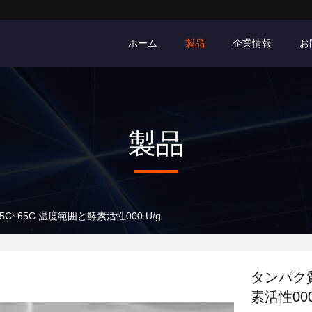
ホーム
製品
企業情報
お
製品
~65C 温度範囲と酵素活性000 U/g
タンパク質
素活性000