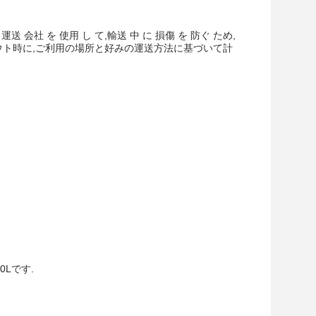
社 を 使用 し て,輸送 中 に 損傷 を 防ぐ ため,
クアウト時に,ご利用の場所と好みの運送方法に基づいて計
Lです.