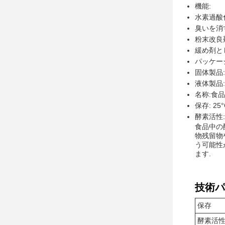
機能:
水素過酸
臭いを消
粉末改良
緩め剤と
パッケー
固体製品:
液体製品:
名称:食
保存: 2
酵素活性: 5
食品中の
物残留物
う可能性
ます.
技術パ
保存
酵素活