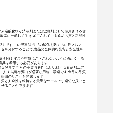
水素過酸化物が消毒剤または漂白剤として使用される食
酸素に分解して働き,加工されている食品の質と新鮮性
能力です.この酵素は,食品の酸化を防ぐのに役立ちま
ーゼを分解することで,食品の全体的な品質と安全性を
縛り付け,湿度や空気にさらされないように締めくくる
護具を着用する必要があります.
な酵素です.その基質特異性により,様々な食品加工ア
より,消毒や漂白が必要な用途に最適です.食品の品質
性疾患のリスクを軽減します.
品質と安全性を維持する貴重なツールです適切な扱いと
させることができます.