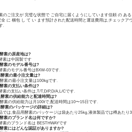
のご注文が 完璧な状態で ご自宅に届くようにしています信頼 の ある 運送 会
 安全 に 梱包 し て い ます預計された配送時間と運送費用は,チェッ
す.
用酵素の原産地は?
級酵素は中国製です
用酵素のモデル番号は?
酵素のモデル番号はBXW-03です.
品用酵素の最小注文量は?
級酵素の最小注文量は100kgです.
級酵素の支払い条件は?
素の支払い条件は,T/T,D/P,D/A,L/Cです.
品級酵素の供給能力と配達時間は?
級酵素の供給能力は月100tで,配送時間は10〜15日です.
品用酵素のパッケージの詳細は?
製品では,食品用酵素のパッケージは袋あたり25kg,液体製品では樽あたり30
用酵素のブランド名は何ですか?
酵素のブランド名は BESTHWAYです
級酵素にはどんな認証がありますか?