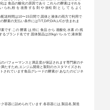
化は 食品の酸化の原因であり これらの酵素はそれを
れ,粉 を 改善 する 剤 や 放松 剤 と し て も よく
配送時間は10〜15日間で,固体と液体の両方で利用で
素の支払い条件にはT/T,D/P,D/A,L/Cが含まれま
.この 酵素 は,特に 食品 から 過酸化 水素 の 残
するブランド名です.固体製品は20kg/バレルで,液体製
高のパフォーマンスと満足度が保証されます専門家のチ
を満たすため,エンジム開発と製剤のカスタマイズされ
トされています食品グレードの酵素が あなたのビジネ
ク容器に詰められています.各容器には,製品名,製造