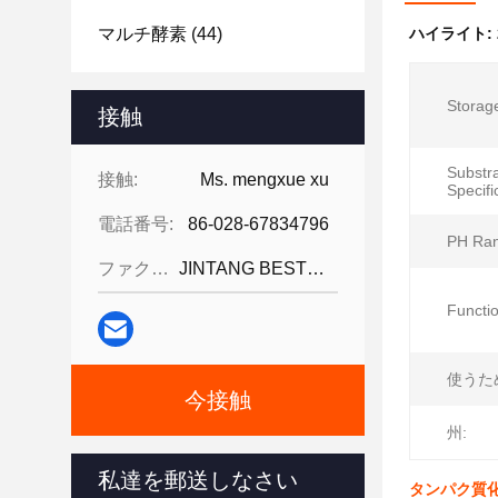
マルチ酵素
(44)
ハイライト:
Storag
接触
Substr
接触:
Ms. mengxue xu
Specific
電話番号:
86-028-67834796
PH Ran
ファクシミリ:
JINTANG BESTWAY TECHNOLOGY CO
Functi
使うた
今接触
州:
私達を郵送しなさい
タンパク質化食