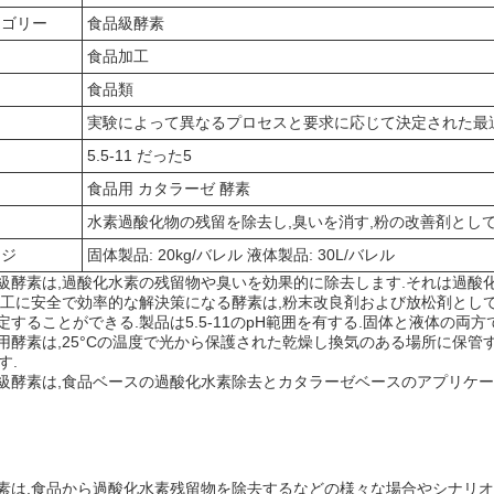
テゴリー
食品級酵素
る
食品加工
食品類
実験によって異なるプロセスと要求に応じて決定された最
5.5-11 だった5
食品用 カタラーゼ 酵素
水素過酸化物の残留を除去し,臭いを消す,粉の改善剤とし
ージ
固体製品: 20kg/バレル 液体製品: 30L/バレル
級酵素は,過酸化水素の残留物や臭いを効果的に除去します.それは過酸
加工に安全で効率的な解決策になる酵素は,粉末改良剤および放松剤として
定することができる.製品は5.5-11のpH範囲を有する.固体と液体の両方
用酵素は,25°Cの温度で光から保護された乾燥し換気のある場所に保管す
す.
級酵素は,食品ベースの過酸化水素除去とカタラーゼベースのアプリケー
素は,食品から過酸化水素残留物を除去するなどの様々な場合やシナリオ