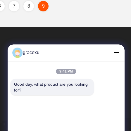
6
7
8
9
gracexu
9:41 PM
Good day, what product are you looking 
SAIKESAISI水素エナジー
for?
企業紹介
生産現場
品質管理