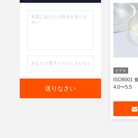
ビデオ
ISO900
4.0〜5.5
送りなさい