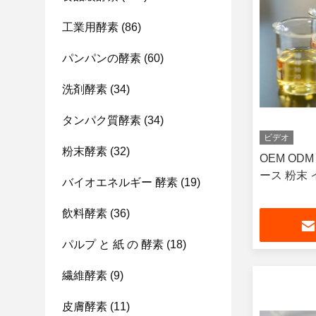
工業用酵素
(86)
パンパンの酵素
(60)
洗剤酵素
(34)
タンパク質酵素
(34)
ビデオ
粉末酵素
(32)
OEM OD
ース 粉末
バイオエネルギー 酵素
(19)
飲料酵素
(36)
パルプ と 紙 の 酵素
(18)
繊維酵素
(9)
皮膚酵素
(11)