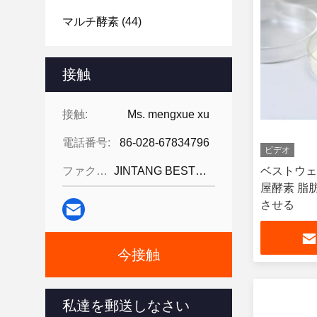
マルチ酵素
(44)
接触
接触:
Ms. mengxue xu
電話番号:
86-028-67834796
ビデオ
ファクシミリ:
JINTANG BESTWAY TECHNOLOGY CO
ベストウェ
屋酵素 脂
させる
今接触
私達を郵送しなさい